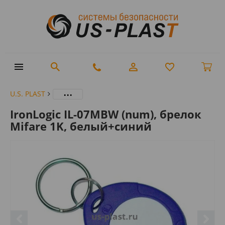
...
U.S. PLAST
IronLogic IL-07MBW (num), брелок
Mifare 1K, белый+синий