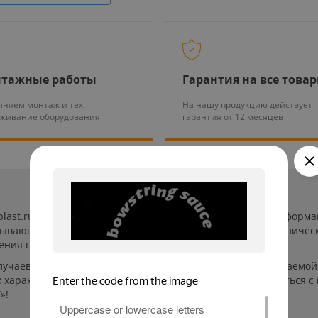
тажные работы
Гарантия на все това
няем монтаж и тех.
На нашу продукцию действует
уживание оборудования
гарантия от 12 месяцев
-plast.ru/ (далее «сайт») сведения носят исключительно инфор
пывающей. Указанные на сайте цены, комплектации и техничес
ения пользователей сайта.
лучаев производители могут изменить параметры выпускаемой 
характеристиках и стоимости товаров необходимо связаться с
»!