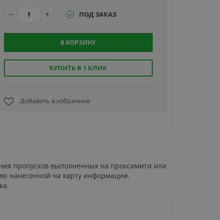
ПОД ЗАКАЗ
В КОРЗИНУ
КУПИТЬ В 1 КЛИК
Карман KS
ISO Prox
вертикаль
Добавить в избранное
25 руб
нения пропусков выполненных на проксимити или
нию нанесенной на карту информации.
ка.