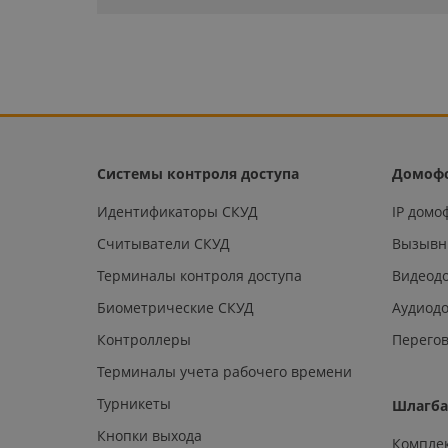
Системы контроля доступа
Домоф
Идентификаторы СКУД
IP дом
Считыватели СКУД
Вызывн
Терминалы контроля доступа
Видеод
Биометрические СКУД
Аудиод
Контроллеры
Перегов
Терминалы учета рабочего времени
Турникеты
Шлагб
Кнопки выхода
Компле