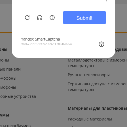
оны
Тепловизионное оборудова
офоны
Металлодетекторы с измере
температуры
ые панели
Ручные тепловизоры
омофоны
Терминалы доступа с измере
омофоны
температуры
орные устройства
Материалы для пластиковы
аумы
Расходные материалы
кты шлагбаумов