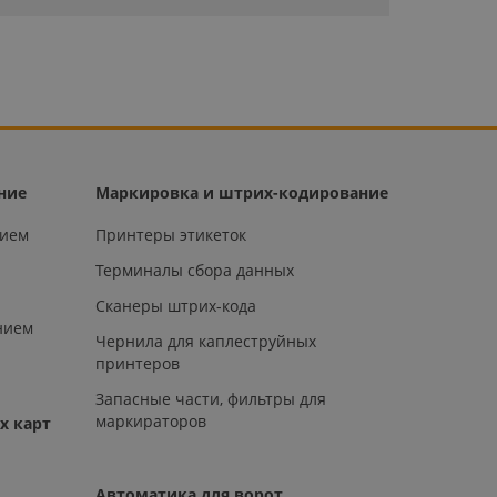
ние
Маркировка и штрих-кодирование
нием
Принтеры этикеток
Терминалы сбора данных
Сканеры штрих-кода
нием
Чернила для каплеструйных
принтеров
Запасные части, фильтры для
маркираторов
х карт
Автоматика для ворот