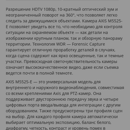
Разрешение HDTV 1080p, 10-кратный оптический зум и
неограниченный поворот на 360°, что позволяет легко
следить за движущимися объектами. Камера AXIS M5525-
E позволяет увидеть все то, что необходимо для контроля
ситуации на охраняемом объекте — как детали на
изображении крупным планом, так и обзорную панораму
территории. Технология WDR — Forensic Capture
гарантирует отличную проработку деталей в случаях,
когда сцена содержит как ярко освещенные, так и темные
участки. Превосходная светочувствительность камеры
означает высококачественное видео, даже если съемка
ведется почти в полной темноте.
AXIS M5525-E — это универсальная модель для
внутреннего и наружного видеонаблюдения, совместимая
со всеми креплениями Axis для PTZ-камер. Она
поддерживает двустороннюю передачу звука и четыре
цифровых порта ввода/вывода для интеграции с другим
оборудованием. Также предусмотрены три профиля сцен
на выбор. Для каждого профиля камера автоматически
выбирает оптимальную экспозицию, баланс белого,
диафрагму, четкость, контраст и уровень помех в