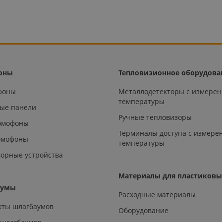
оны
Тепловизионное оборудова
офоны
Металлодетекторы с измере
температуры
ые панели
Ручные тепловизоры
омофоны
Терминалы доступа с измере
омофоны
температуры
орные устройства
Материалы для пластиковы
аумы
Расходные материалы
кты шлагбаумов
Оборудование