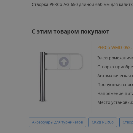
Створка PERCo-AG-650 длиной 650 мм для калит
C этим товаром покупают
PERCo-WMD-05S, 
Электромеханиче
Створка приобре
Автоматическая 
Пропускная спосо
Напряжение пита
Место установки
Аксессуары для турникетов
СКУД PERCo
Створ