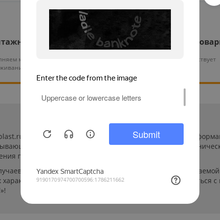
тажные работы
Гарантия на все това
няем монтаж и тех.
На нашу продукцию действует
уживание оборудования
гарантия от 12 месяцев
-plast.ru/ (далее «сайт») сведения носят исключительно инфор
пывающей. Указанные на сайте цены, комплектации и техничес
ения пользователей сайта.
лучаев производители могут изменить параметры выпускаемой 
характеристиках и стоимости товаров необходимо связаться с
»!