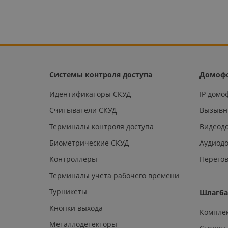
Системы контроля доступа
Домоф
Идентификаторы СКУД
IP дом
Считыватели СКУД
Вызывн
Терминалы контроля доступа
Видеод
Биометрические СКУД
Аудиод
Контроллеры
Перегов
Терминалы учета рабочего времени
Турникеты
Шлагб
Кнопки выхода
Компле
Металлодетекторы