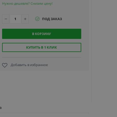
Нужно дешевле? Снизим цену!
ПОД ЗАКАЗ
В КОРЗИНУ
PERCo-
AG-650,
створка
КУПИТЬ В 1 КЛИК
длиной
650 мм
Добавить в избранное
15
601
руб.
а