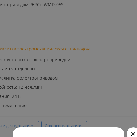
ки с приводом PERCo-WMD-05S
калитка электромеханическая с приводом
ская калитка с электроприводом
тается отдельно
калитка с электроприводом
бность: 12 чел./мин
ния: 24 В
: помещение
ки для турникетов
Створки турникетов