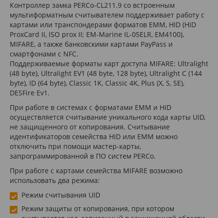
Контроллер замка PERCo-CL211.9 со встроенным
мультиформатным считывателем поддерживает работу с
картами или транспондерами форматов EMM, HID (HID
ProxCard II, ISO prox II; EM-Marine IL-05ELR, ЕМ4100),
MIFARE, а также банковскими картами PayPass и
смартфонами с NFC.
Поддерживаемые форматы карт доступа MIFARE: Ultralight
(48 byte), Ultralight EV1 (48 byte, 128 byte), Ultralight C (144
byte), ID (64 byte), Classic 1K, Classic 4K, Plus (X, S, SE),
DESFire Ev1.
При работе в системах с форматами EMM и HID
осуществляется считывание уникального кода карты UID,
не защищенного от копирования. Считывание
идентификаторов семейства HID или EMM можно
отключить при помощи мастер-карты,
запрограммированной в ПО систем PERCo.
При работе с картами семейства MIFARE возможно
использовать два режима:
Режим считывания UID
Режим защиты от копирования, при котором