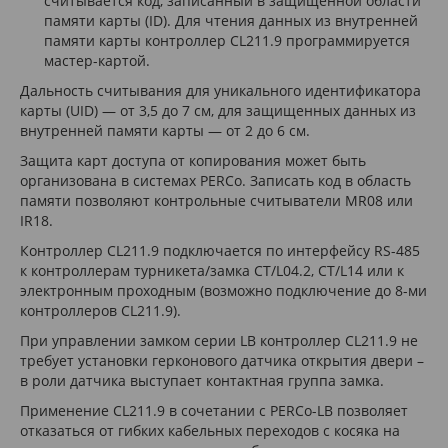
считывается код, записанный в защищенной области
памяти карты (ID). Для чтения данных из внутренней
памяти карты контроллер CL211.9 программируется
мастер-картой.
Дальность считывания для уникального идентификатора
карты (UID) — от 3,5 до 7 см, для защищенных данных из
внутренней памяти карты — от 2 до 6 см.
Защита карт доступа от копирования может быть
организована в системах PERCo. Записать код в область
памяти позволяют контрольные считыватели MR08 или
IR18.
Контроллер CL211.9 подключается по интерфейсу RS-485
к контроллерам турникета/замка CT/L04.2, CT/L14 или к
электронным проходным (возможно подключение до 8-ми
контроллеров CL211.9).
При управлении замком серии LB контроллер CL211.9 не
требует установки герконового датчика открытия двери –
в роли датчика выступает контактная группа замка.
Применение CL211.9 в сочетании с PERCo-LB позволяет
отказаться от гибких кабельных переходов с косяка на