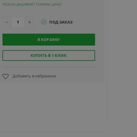
Нужно дешевле? Снизим цену!
ПОД ЗАКАЗ
В КОРЗИНУ
PERCo-IR
контро
мультифо
КУПИТЬ В 1 КЛИК
считыв
Добавить в избранное
18 674