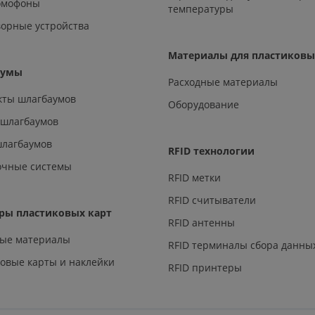
омофоны
температуры
орные устройства
Материалы для пластиковы
аумы
Расходные материалы
кты шлагбаумов
Оборудование
 шлагбаумов
шлагбаумов
RFID технологии
очные системы
RFID метки
RFID считыватели
ры пластиковых карт
RFID антенны
ные материалы
RFID терминалы сбора данны
овые карты и наклейки
RFID принтеры