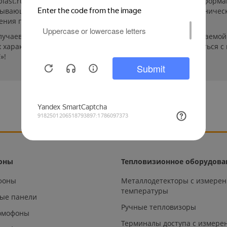
-plast.ru/ (далее «сайт») сведения носят исключительно инфор
пывающей. Указанные на сайте цены, комплектации и техничес
ения пользователей сайта.
лучаев производители могут изменить параметры выпускаемой 
характеристиках и стоимости товаров необходимо связаться с
»!
оны
Тепловизионное оборудова
офоны
Металлодетекторы с измере
температуры
ые панели
Ручные тепловизоры
омофоны
Терминалы доступа с измере