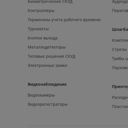
Биометрические СКУД
Аудиод
Контроллеры
Перегов
Терминалы учета рабочего времени
Турникеты
Шлагб
Кнопки выхода
Компле
Металлодетекторы
Стрелы
Типовые решения СКУД
Тумбы 
Электронные замки
Парков
Видеонаблюдение
Принте
Видеокамеры
Расход
Видеорегистраторы
Пластик