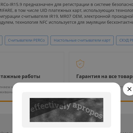
-IR15.9 предназначен для регистрации в системе безопасности
а MIFARE, в том числе UID платежных карт, использующих технол
фигурации считывателя IR19, MR07 OEM, электронной проходной
дулем, технология NFC используется для эмуляции бесконтактн
Считыватели PERCo
Настольные считыватели карт
СКУД P
тажные работы
Гарантия на все това
няем монтаж и тех.
На нашу продукцию действует
уживание оборудования
гарантия от 12 месяцев