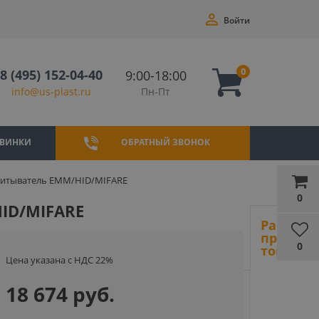
Войти
0
8 (495) 152-04-40
9:00-18:00
Пн-Пт
info@us-plast.ru
ВИНКИ
ОБРАТНЫЙ ЗВОНОК
читыватель EMM/HID/MIFARE
0
ID/MIFARE
Ранее
просмот
0
товары
Цена указана с НДС 22%
18 674 руб.