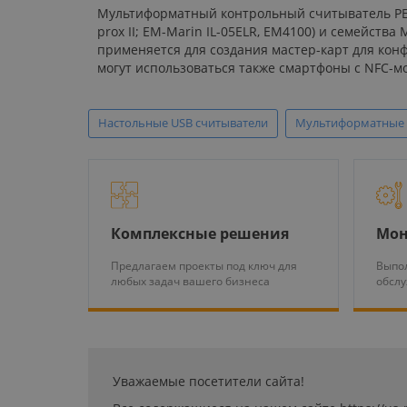
Мультиформатный контрольный считыватель PERCo
prox II; EM-Marin IL-05ELR, ЕМ4100) и семейств
применяется для создания мастер-карт для кон
могут использоваться также смартфоны с NFC-мо
Настольные USB считыватели
Мультиформатные
Комплексные решения
Мон
Предлагаем проекты под ключ для
Выпол
любых задач вашего бизнеса
обсл
Уважаемые посетители сайта!