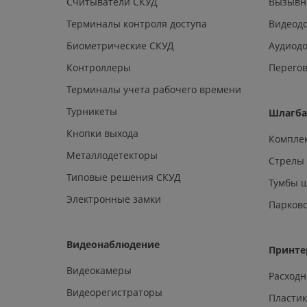
Считыватели СКУД
Вызывн
Терминалы контроля доступа
Видеод
Биометрические СКУД
Аудиод
Контроллеры
Перегов
Терминалы учета рабочего времени
Турникеты
Шлагб
Кнопки выхода
Компле
Металлодетекторы
Стрелы
Типовые решения СКУД
Тумбы 
Электронные замки
Парков
Видеонаблюдение
Принте
Видеокамеры
Расход
Видеорегистраторы
Пластик