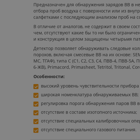
Предназначен для обнаружения зарядов ВВ в н
отбора проб воздуха с поверхности или из внут
салфетками с последующим анализом проб на с
В отличие от аналогов, не содержит в своем со
чем, отсутствуют какие бы то ни было огранич
и конструкция в целом защищены четырьмя па
Детектор позволяет обнаруживать следовые коли
порохов, включая смесевые ВВ на их основе: SEMT
МС, ТГАФ), типа С (С1, С2, С3, С4, ПВВ-4, ПВВ-5А,
6-ЖВ), Primacord, Primasheet, Tetritol, Tritonal,
Особенности:
высокий уровень чувствительности прибора 
широкая номенклатура обнаруживаемых ВВ;
регулировка порога обнаружения паров ВВ в
отсутствие в составе изотопного источника;
отсутствие специальных калибровочных опе
отсутствие специального газового питания.