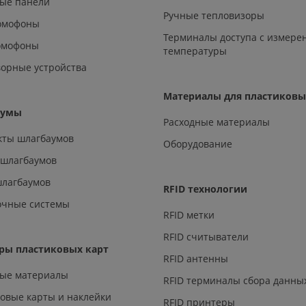
ые панели
Ручные тепловизоры
омофоны
Терминалы доступа с измере
омофоны
температуры
орные устройства
Материалы для пластиковы
аумы
Расходные материалы
кты шлагбаумов
Оборудование
 шлагбаумов
шлагбаумов
RFID технологии
очные системы
RFID метки
RFID считыватели
ры пластиковых карт
RFID антенны
ные материалы
RFID терминалы сбора данны
овые карты и наклейки
RFID принтеры