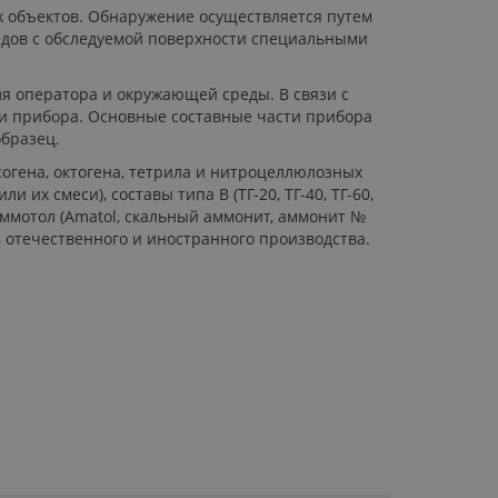
х объектов. Обнаружение осуществляется путем
ледов с обследуемой поверхности специальными
ля оператора и окружающей среды. В связи с
ии прибора. Основные составные части прибора
бразец.
согена, октогена, тетрила и нитроцеллюлозных
их смеси), составы типа В (ТГ-20, ТГ-40, ТГ-60,
 2, аммотол (Amatol, скальный аммонит, аммонит №
ые ВВ отечественного и иностранного производства.