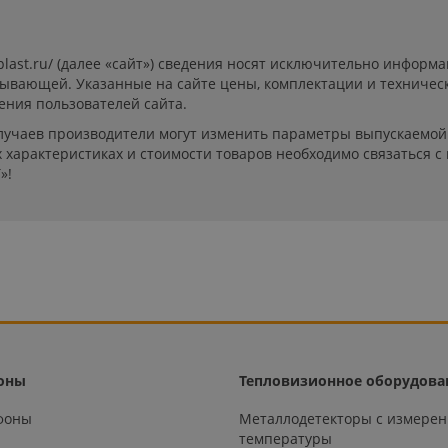
-plast.ru/ (далее «сайт») сведения носят исключительно инфор
пывающей. Указанные на сайте цены, комплектации и техничес
ения пользователей сайта.
лучаев производители могут изменить параметры выпускаемой 
характеристиках и стоимости товаров необходимо связаться с
»!
оны
Тепловизионное оборудова
офоны
Металлодетекторы с измере
температуры