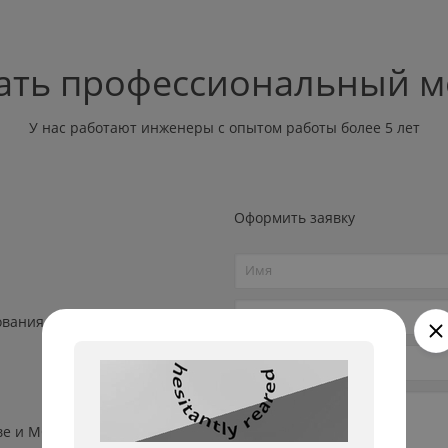
ать профессиональный 
У нас работают инженеры с опытом работы более 5 лет
Оформить заявку
ования
ве и МО