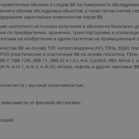
егерметичных объемах и следов ВВ на поверхности обследуемы
реннего объема обследуемых объектов, а также путем снятия с
одержание характерных компонентов паров ВВ.
ставе изотопного источника излучения и абсолютно безопасен д
ения по приобретению, хранению, транспортировке и утилизац
тентами на изобретения и одним патентом на промышленный о
чества ВВ на основе ТНТ, нитроглицерина (НГ), ТЭНа, ЭГДН, гек
EX (пластические и эластичные ВВ на основе гексогена, ТЭНа или 
 ПВВ-7, ПВВ-12М, ЭВВ-11, ЭВВ-32 и т.п.), Н-6, Cyclotol, HBX, Minol
 Cordit N, А-IX-1, А-IX-2, А-IX-20, октолы, окфолы и другие смесев
сочетается с высокой селективностью;
 зависимости от фоновой обстановки;
раций;