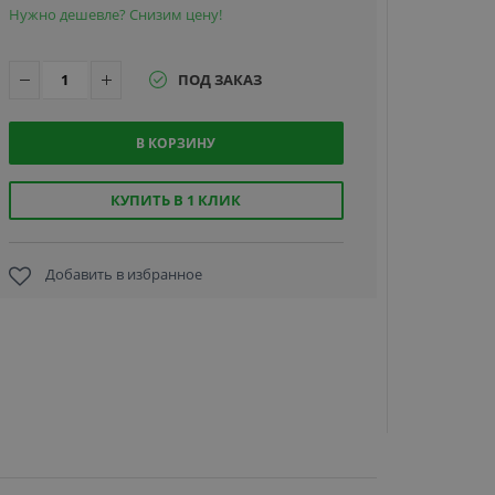
Нужно дешевле? Снизим цену!
ПОД ЗАКАЗ
В КОРЗИНУ
Пилот-M,
детектор
взрывчат
КУПИТЬ В 1 КЛИК
веществ
Добавить в избранное
674 687
руб.