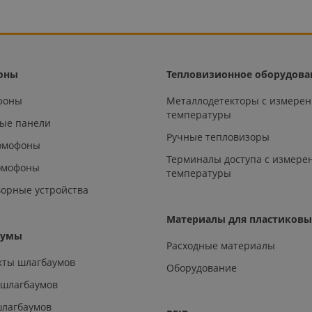
оны
Тепловизионное оборудова
офоны
Металлодетекторы с измере
температуры
ые панели
Ручные тепловизоры
омофоны
Терминалы доступа с измере
омофоны
температуры
орные устройства
Материалы для пластиковы
аумы
Расходные материалы
кты шлагбаумов
Оборудование
 шлагбаумов
шлагбаумов