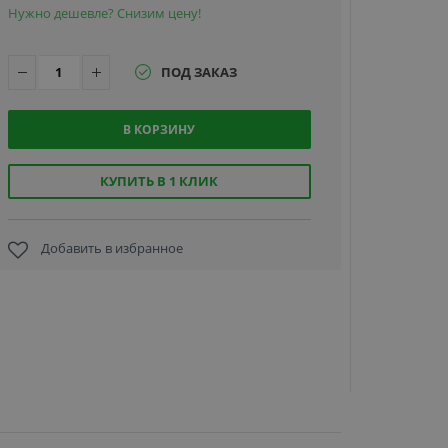
Нужно дешевле? Снизим цену!
ПОД ЗАКАЗ
В КОРЗИНУ
Карт при
Pointman 
N10 (N10-0
КУПИТЬ В 1 КЛИК
00) дл
односторо
печат
Добавить в избранное
144 991
руб.