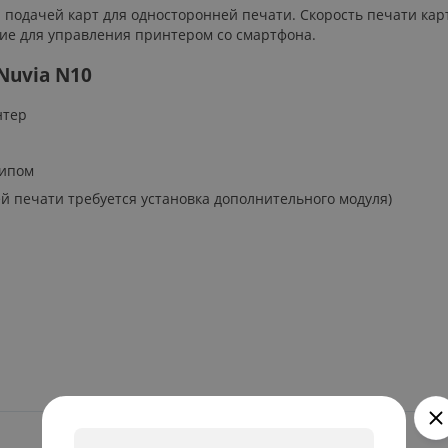
дачей карт для односторонней печати. Скорость печати карты 
ие для управления принтером со смартфона.
Nuvia N10
нтер
чипом
й печати требуется установка дополнительного модуля)