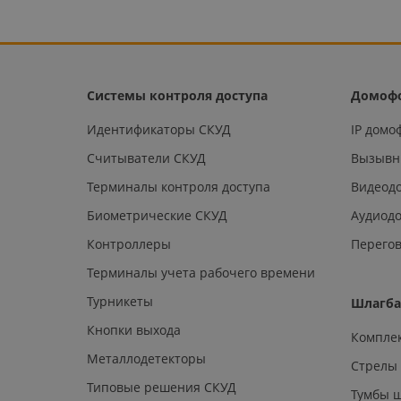
Системы контроля доступа
Домоф
Идентификаторы СКУД
IP дом
Считыватели СКУД
Вызывн
Терминалы контроля доступа
Видеод
Биометрические СКУД
Аудиод
Контроллеры
Перегов
Терминалы учета рабочего времени
Турникеты
Шлагб
Кнопки выхода
Компле
Металлодетекторы
Стрелы
Типовые решения СКУД
Тумбы 