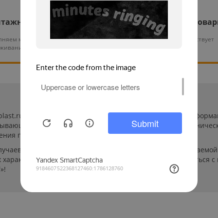
тажные работы
Гарантия на все това
няем монтаж и тех.
На нашу продукцию действует
уживание оборудования
гарантия от 12 месяцев
-plast.ru/ (далее «сайт») сведения носят исключительно инфор
пывающей. Указанные на сайте цены, комплектации и техничес
ения пользователей сайта.
лучаев производители могут изменить параметры выпускаемой 
характеристиках и стоимости товаров необходимо связаться с
»!