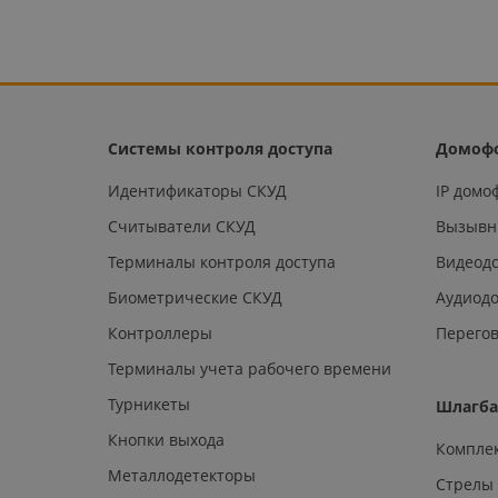
Системы контроля доступа
Домоф
Идентификаторы СКУД
IP дом
Считыватели СКУД
Вызывн
Терминалы контроля доступа
Видеод
Биометрические СКУД
Аудиод
Контроллеры
Перегов
Терминалы учета рабочего времени
Турникеты
Шлагб
Кнопки выхода
Компле
Металлодетекторы
Стрелы