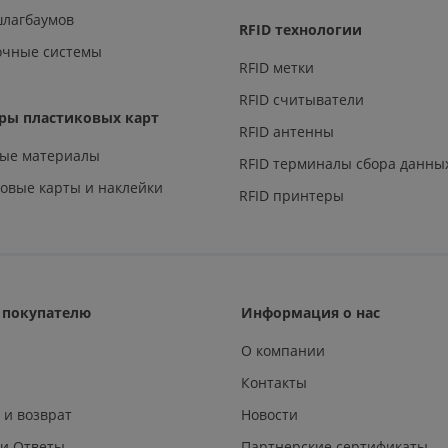
шлагбаумов
RFID технологии
очные системы
RFID метки
RFID считыватели
ры пластиковых карт
RFID антенны
ные материалы
RFID терминалы сбора данны
овые карты и наклейки
RFID принтеры
покупателю
Информация о нас
О компании
Контакты
 и возврат
Новости
 и Ответы
Партнерские сертификаты