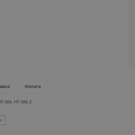
авка
Оплата
-306, HT-306-2
е