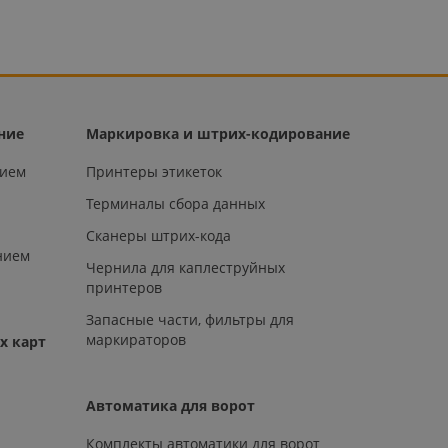
ние
Маркировка и штрих-кодирование
нием
Принтеры этикеток
Терминалы сбора данных
Сканеры штрих-кода
нием
Чернила для каплеструйных
принтеров
Запасные части, фильтры для
маркираторов
х карт
Автоматика для ворот
Комплекты автоматики для ворот