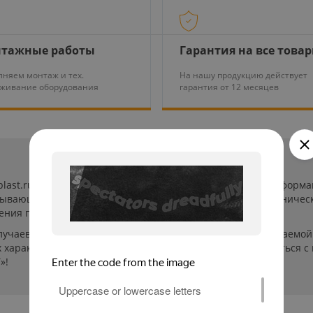
тажные работы
Гарантия на все това
няем монтаж и тех.
На нашу продукцию действует
уживание оборудования
гарантия от 12 месяцев
-plast.ru/ (далее «сайт») сведения носят исключительно инфор
пывающей. Указанные на сайте цены, комплектации и техничес
ения пользователей сайта.
лучаев производители могут изменить параметры выпускаемой 
характеристиках и стоимости товаров необходимо связаться с
»!