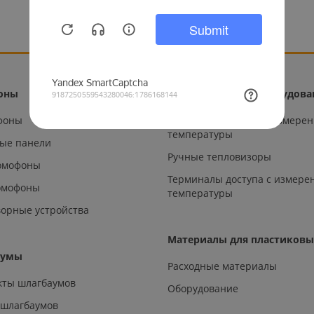
оны
Тепловизионное оборудова
офоны
Металлодетекторы с измере
температуры
ые панели
Ручные тепловизоры
омофоны
Терминалы доступа с измере
омофоны
температуры
орные устройства
Материалы для пластиковы
аумы
Расходные материалы
кты шлагбаумов
Оборудование
 шлагбаумов