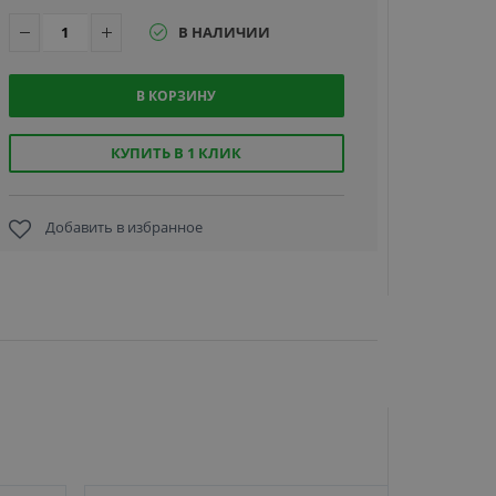
В НАЛИЧИИ
В КОРЗИНУ
КУПИТЬ В 1 КЛИК
Пружина
растяжен
(для
вырубщик
Добавить в избранное
HT-306, HT
306-2)
590 руб