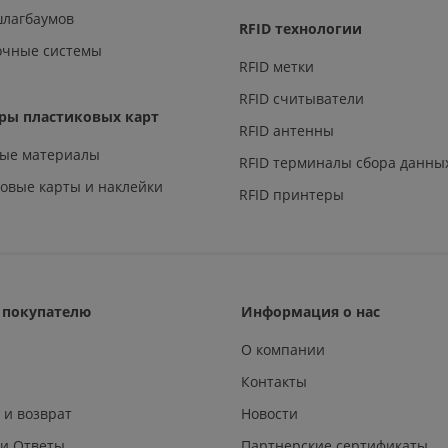
шлагбаумов
RFID технологии
очные системы
RFID метки
RFID считыватели
ры пластиковых карт
RFID антенны
ные материалы
RFID терминалы сбора данны
овые карты и наклейки
RFID принтеры
покупателю
Информация о нас
О компании
Контакты
 и возврат
Новости
 и Ответы
Партнерские сертификаты