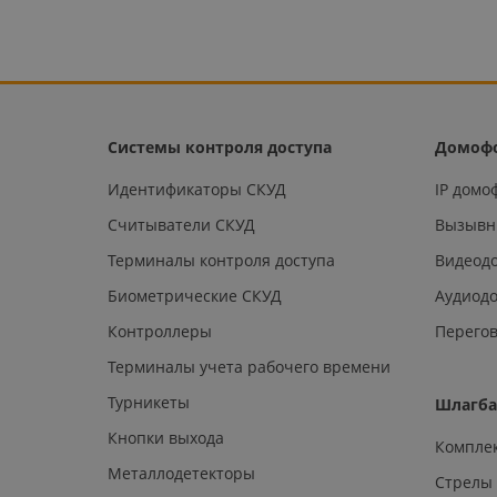
Системы контроля доступа
Домоф
Идентификаторы СКУД
IP дом
Считыватели СКУД
Вызывн
Терминалы контроля доступа
Видеод
Биометрические СКУД
Аудиод
Контроллеры
Перегов
Терминалы учета рабочего времени
Турникеты
Шлагб
Кнопки выхода
Компле
Металлодетекторы
Стрелы