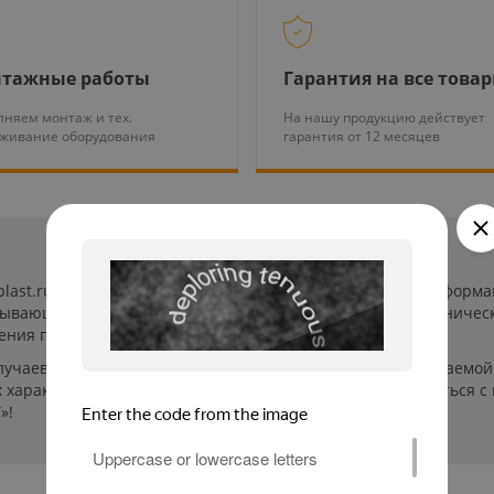
тажные работы
Гарантия на все това
няем монтаж и тех.
На нашу продукцию действует
уживание оборудования
гарантия от 12 месяцев
-plast.ru/ (далее «сайт») сведения носят исключительно инфор
пывающей. Указанные на сайте цены, комплектации и техничес
ения пользователей сайта.
лучаев производители могут изменить параметры выпускаемой 
характеристиках и стоимости товаров необходимо связаться с
»!