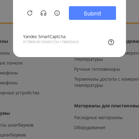
оны
Тепловизионное оборудова
офоны
Металлодетекторы с измере
температуры
ые панели
Ручные тепловизоры
омофоны
Терминалы доступа с измере
омофоны
температуры
орные устройства
Материалы для пластиковы
аумы
Расходные материалы
кты шлагбаумов
Оборудование
 шлагбаумов