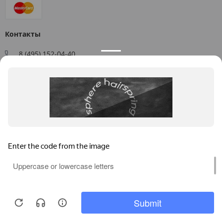
Контакты
8 (495) 152-04-40
Заказать звонок
109544, г. Москва, ул. Большая Андроньевская, д. 17
Схема проезда
Пн-Пт: 9:00 - 18:00
info@us-plast.ru
Публичная оферта
Согласие на обработку персональных данных
Согласие на получение рекламных материалов
Пользовательское соглашение
Продолжая пользоваться