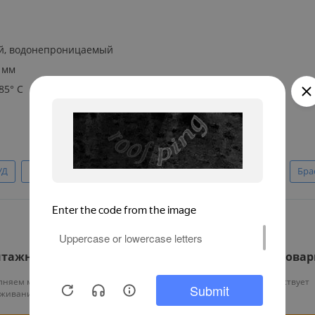
ый, водонепроницаемый
 мм
85° С
УД
Браслеты для бассейна
Силиконовые RFID браслеты
Бра
тажные работы
Гарантия на все това
няем монтаж и тех.
На нашу продукцию действует
уживание оборудования
гарантия от 12 месяцев