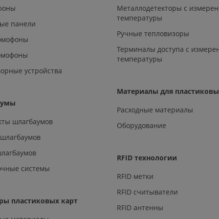
офоны
Металлодетекторы с измере
температуры
ые панели
Ручные тепловизоры
омофоны
Терминалы доступа с измере
омофоны
температуры
орные устройства
Материалы для пластиковы
аумы
Расходные материалы
кты шлагбаумов
Оборудование
 шлагбаумов
шлагбаумов
RFID технологии
очные системы
RFID метки
RFID считыватели
ры пластиковых карт
RFID антенны