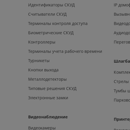
Идентификаторы СКУД
IP дом
Считыватели СКУД
Вызывн
Терминалы контроля доступа
Видеод
Биометрические СКУД
Аудиод
Контроллеры
Перегов
Терминалы учета рабочего времени
Турникеты
Шлагб
Кнопки выхода
Компле
Металлодетекторы
Стрелы
Типовые решения СКУД
Тумбы 
Электронные замки
Парков
Видеонаблюдение
Принте
Видеокамеры