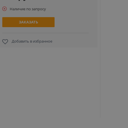
Наличие по запросу
ЗАКАЗАТЬ
Добавить в избранное
RFID б
переза
(FITNESS
ЖЕЛТЫЙ, 
за
18
ЗА