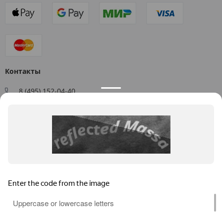
Контакты
8 (495) 152-04-40
Заказать звонок
109544, г. Москва, ул. Большая Андроньевская, д. 17
Схема проезда
Пн-Пт: 9:00 - 18:00
info@us-plast.ru
Публичная оферта
Согласие на обработку персональных данных