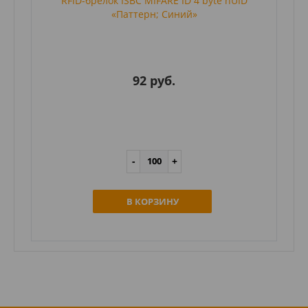
RFID-брелок ISBC MIFARE ID 4 byte nUID
«Паттерн; Синий»
92 руб.
В КОРЗИНУ