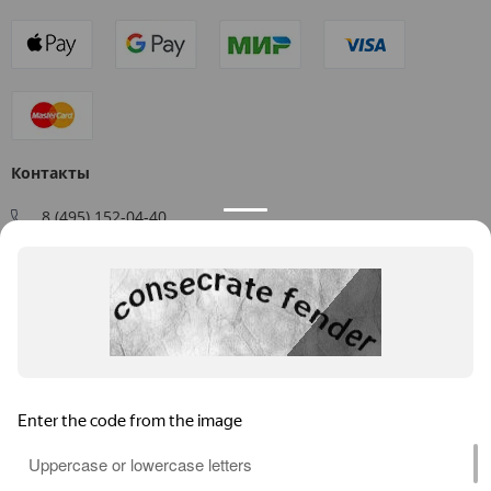
Контакты
8 (495) 152-04-40
Заказать звонок
109544, г. Москва, ул. Большая Андроньевская, д. 17
Схема проезда
Пн-Пт: 9:00 - 18:00
info@us-plast.ru
Публичная оферта