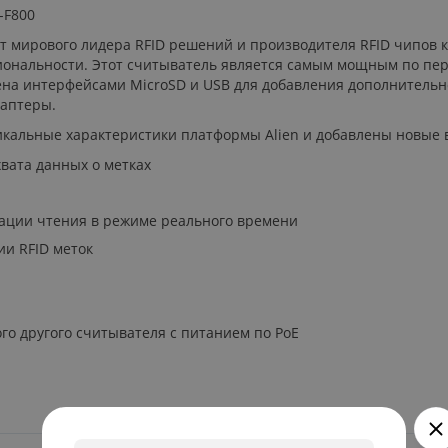
-F800
т мирового лидера RFID решений и производителя RFID чипов 
циональности. Этот считыватель является самым мощным по пе
ена интерфейсами MicroSD и USB для добавления дополнитель
даптеры.
никальные характеристики платформы Alien и добавлены новые
вата данных о метках
изации чтения в режиме реального времени
и RFID меток
о другого считывателя с питанием по PoE