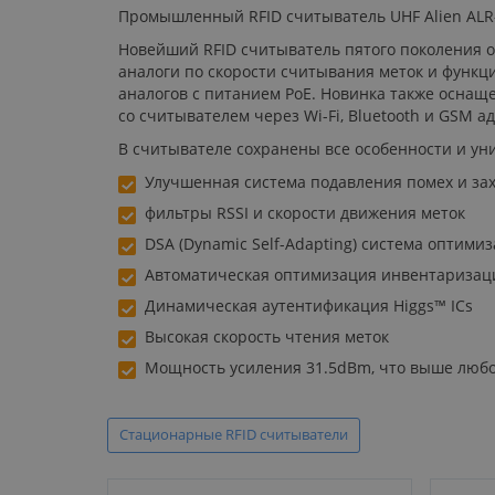
Промышленный RFID считыватель UHF Alien ALR
Новейший RFID считыватель пятого поколения о
аналоги по скорости считывания меток и функ
аналогов с питанием PoE. Новинка также оснащ
со считывателем через Wi-Fi, Bluetooth и GSM а
В считывателе сохранены все особенности и у
Улучшенная система подавления помех и зах
фильтры RSSI и скорости движения меток
DSA (Dynamic Self-Adapting) система оптим
Автоматическая оптимизация инвентаризаци
Динамическая аутентификация Higgs™ ICs
Высокая скорость чтения меток
Мощность усиления 31.5dBm, что выше любог
Стационарные RFID считыватели