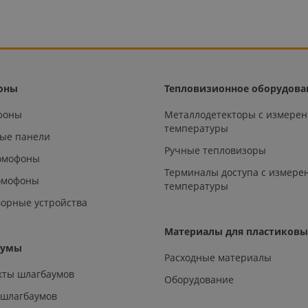
оны
Тепловизионное оборудова
офоны
Металлодетекторы с измере
температуры
ые панели
Ручные тепловизоры
омофоны
Терминалы доступа с измере
омофоны
температуры
орные устройства
Материалы для пластиковы
аумы
Расходные материалы
кты шлагбаумов
Оборудование
 шлагбаумов