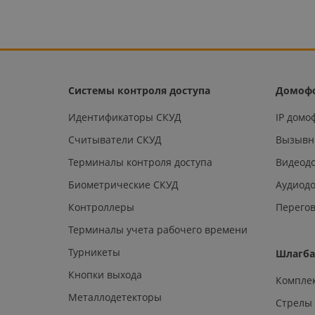
Системы контроля доступа
Домоф
Идентификаторы СКУД
IP дом
Считыватели СКУД
Вызывн
Терминалы контроля доступа
Видеод
Биометрические СКУД
Аудиод
Контроллеры
Перегов
Терминалы учета рабочего времени
Турникеты
Шлагб
Кнопки выхода
Компле
Металлодетекторы
Стрелы