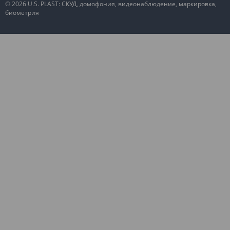
© 2026 U.S. PLAST: СКУД, домофония, видеонаблюдение, маркировка,
биометрия