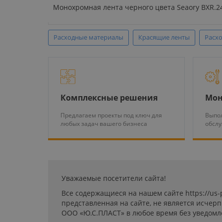
Монохромная лента черного цвета Seaory BXR.241
Расходные материалы
Красящие ленты
Расхо
Комплексные решения
Мон
Предлагаем проекты под ключ для
Выпол
любых задач вашего бизнеса
обсл
Уважаемые посетители сайта!
Все содержащиеся на нашем сайте https://us
представленная на сайте, не является исчер
ООО «Ю.С.ПЛАСТ» в любое время без уведомл