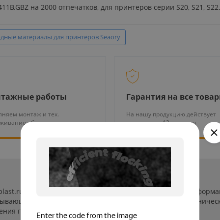
1B.GBZ на 2000 отпечатков, для принтеров серии S20, S21, S22
дные материалы для принтеров Seaory
тажные работы
Гарантия на все това
няем монтаж и тех.
На нашу продукцию действует
уживание оборудования
гарантия от 12 месяцев
-plast.ru/ (далее «сайт») сведения носят исключительно инфор
пывающей. Указанные на сайте цены, комплектации и техничес
ения пользователей сайта.