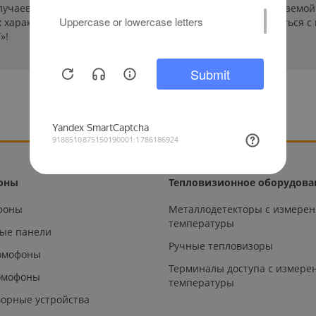
лучаев производители могут изменить параметры выпускаемой 
характеристиках и стоимости товаров необходимо связаться с
»!
оны
Тепловизионное оборудова
офоны
Металлодетекторы с измере
температуры
ые панели
Ручные тепловизоры
омофоны
Терминалы доступа с измере
омофоны
температуры
орные устройства