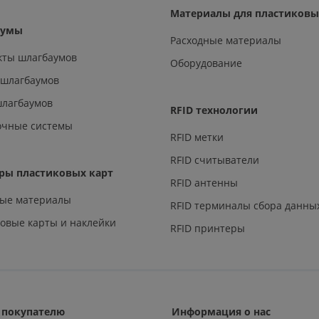
Материалы для пластиковы
аумы
Расходные материалы
кты шлагбаумов
Оборудование
 шлагбаумов
шлагбаумов
RFID технологии
очные системы
RFID метки
RFID считыватели
ры пластиковых карт
RFID антенны
ные материалы
RFID терминалы сбора данны
овые карты и наклейки
RFID принтеры
покупателю
Информация о нас