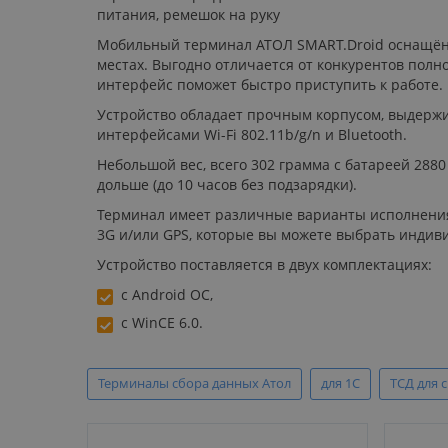
питания, ремешок на руку
Мобильный терминал АТОЛ SMART.Droid оснащён в
местах. Выгодно отличается от конкурентов пол
интерфейс поможет быстро приступить к работе.
Устройство обладает прочным корпусом, выдержив
интерфейсами Wi-Fi 802.11b/g/n и Bluetooth.
Небольшой вес, всего 302 грамма с батареей 288
дольше (до 10 часов без подзарядки).
Терминал имеет различные варианты исполнения:
3G и/или GPS, которые вы можете выбрать индиви
Устройство поставляется в двух комплектациях:
с Android ОС,
с WinCE 6.0.
Терминалы сбора данных Атол
для 1С
ТСД для 