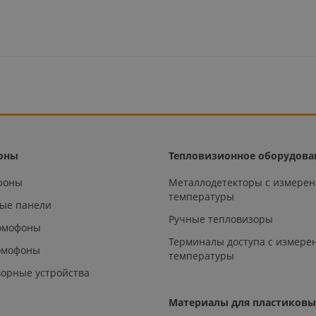
оны
Тепловизионное оборудова
офоны
Металлодетекторы с измере
температуры
ые панели
Ручные тепловизоры
омофоны
Терминалы доступа с измере
омофоны
температуры
орные устройства
Материалы для пластиковы