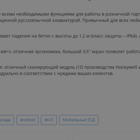
семи необходимыми функциями для работы в розничной торговл
ноценной русскоязычной клавиатурой. Привычный для всех люб
ает падение на бетон с высоты до 1,2 м (класс защиты – IP64
0 мА•ч, отличная эргономика, большой 3,5” экран позволят раб
 отличный сканирующий модуль (1D производства Honeywell ил
дуально в соответствии с нуждами ваших клиентов.
склада
Android
Wi-Fi
Мобильные ТСД