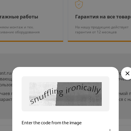
тажные работы
Гарантия на все това
няем монтаж и тех.
На нашу продукцию действует
живание оборудования
гарантия от 12 месяцев
last.ru/ (далее «сайт») сведения носят исключительно информ
ывающей. Указанные на сайте цены, комплектации и техническ
ользователей сайта.
учаев производители могут изменить параметры выпускаемой п
арактеристиках и стоимости товаров необходимо связаться с 