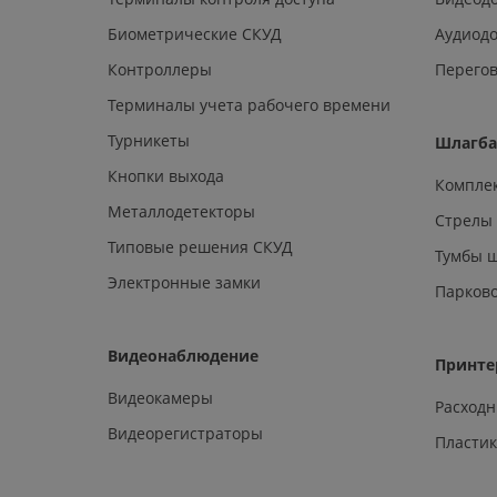
Биометрические СКУД
Аудиод
Контроллеры
Перегов
Терминалы учета рабочего времени
Турникеты
Шлагб
Кнопки выхода
Компле
Металлодетекторы
Стрелы
Типовые решения СКУД
Тумбы 
Электронные замки
Парков
Видеонаблюдение
Принте
Видеокамеры
Расход
Видеорегистраторы
Пластик