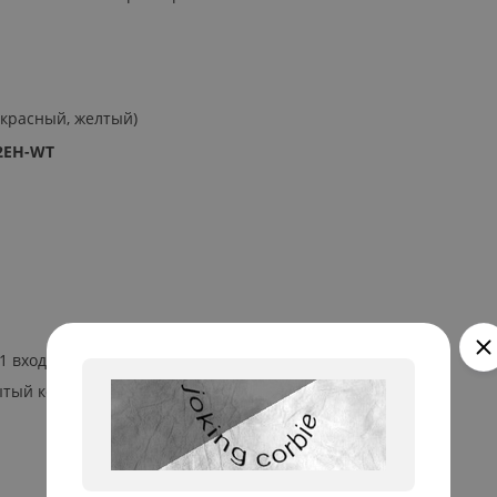
 красный, желтый)
32EH-WT
 1 вход для кнопки выхода
ый коллектор, до 2А, 12 В(DC)