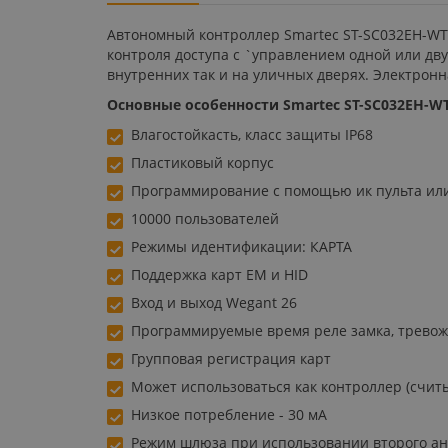
Автономный контроллер Smartec ST-SC032EH-WT
контроля доступа с `управлением одной или дв
внутренних так и на уличных дверях. Электрон
Основные особенности Smartec ST-SC032EH-WT
Влагостойкасть, класс защиты IР68
Пластиковый корпус
Программирование с помощью ик пульта ил
10000 пользователей
Режимы идентификации: КАРТА
Поддержка карт ЕМ и НID
Вход и выход Wegant 26
Программируемые время реле замка, тревож
Групповая регистрация карт
Может использоваться как контроллер (счит
Низкое потребление - 30 мА
Режим шлюза при использовании второго ан