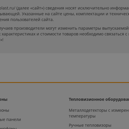
-plast.ru/ (далее «сайт») сведения носят исключительно инфор
пывающей. Указанные на сайте цены, комплектации и техничес
ения пользователей сайта.
лучаев производители могут изменить параметры выпускаемой 
характеристиках и стоимости товаров необходимо связаться с
»!
оны
Тепловизионное оборудова
офоны
Металлодетекторы с измере
температуры
ые панели
Ручные тепловизоры
омофоны