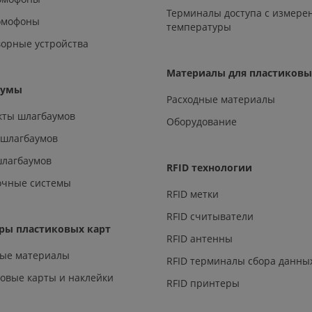
Терминалы доступа с измере
омофоны
температуры
орные устройства
Материалы для пластиковы
аумы
Расходные материалы
кты шлагбаумов
Оборудование
 шлагбаумов
шлагбаумов
RFID технологии
очные системы
RFID метки
RFID считыватели
ры пластиковых карт
RFID антенны
ные материалы
RFID терминалы сбора данны
овые карты и наклейки
RFID принтеры