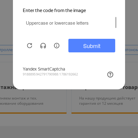
роллеры со считывателем карт
Контроллеры Smartec
Автоно
тажные работы
Гарантия на все това
няем монтаж и тех.
На нашу продукцию действует
уживание оборудования
гарантия от 12 месяцев