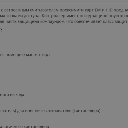
 с встроенным считывателем проксимити карт ЕМ и НID предн
умя точками доступа. Контроллер имеет погод защищённую кон
ная часть защищена компаундом, что обеспечивает класс защиты
:
и с помощью мастер-карт
ного выхода
ыватель) для внешнего считывателя (контроллера)
алогичного контроллера