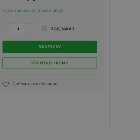
Нужно дешевле? Снизим цену!
ПОД ЗАКАЗ
В КОРЗИНУ
Автономн
контролл
Smartec S
КУПИТЬ В 1 КЛИК
SC032EH-
Добавить в избранное
4 620 ру