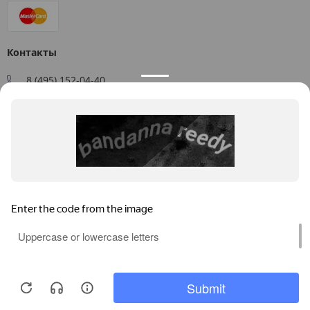
Контакты
8 (495) 152-04-40
Заказать звонок
109544, г. Москва, ул. Большая Андроньевская, д. 17
Схема проезда
Пн-Пт: 9:00 - 18:00
info@us-plast.ru
Публичная оферта
Согласие на обработку персональных данных
Согласие на получение рекламных материалов
Пользовательское соглашение
Продолжая пользоваться