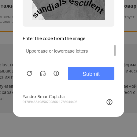
тажные работы
Гарантия на все това
няем монтаж и тех.
На нашу продукцию действует
уживание оборудования
гарантия от 12 месяцев
-plast.ru/ (далее «сайт») сведения носят исключительно инфор
пывающей. Указанные на сайте цены, комплектации и техничес
ения пользователей сайта.
лучаев производители могут изменить параметры выпускаемой 
характеристиках и стоимости товаров необходимо связаться с
»!