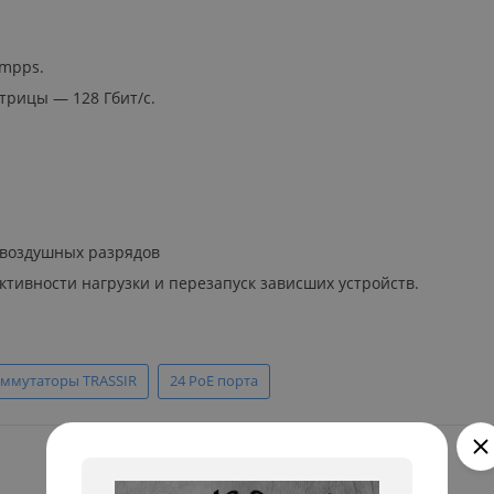
 mpps.
трицы — 128 Гбит/с.
 воздушных разрядов
тивности нагрузки и перезапуск зависших устройств.
ммутаторы TRASSIR
24 PoE порта