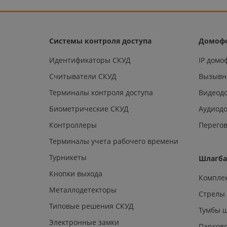
Системы контроля доступа
Домоф
Идентификаторы СКУД
IP дом
Считыватели СКУД
Вызывн
Терминалы контроля доступа
Видеод
Биометрические СКУД
Аудиод
Контроллеры
Перегов
Терминалы учета рабочего времени
Турникеты
Шлагб
Кнопки выхода
Компле
Металлодетекторы
Стрелы
Типовые решения СКУД
Тумбы 
Электронные замки
Парков