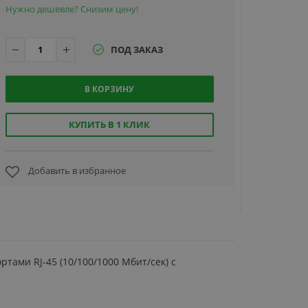
Нужно дешевле? Снизим цену!
ПОД ЗАКАЗ
В КОРЗИНУ
TRASSIR T
NS24284C
400-24Po
КУПИТЬ В 1 КЛИК
управляе
PoE-
коммутат
Добавить в избранное
65 900
руб.
тами RJ-45 (10/100/1000 Мбит/сек) с