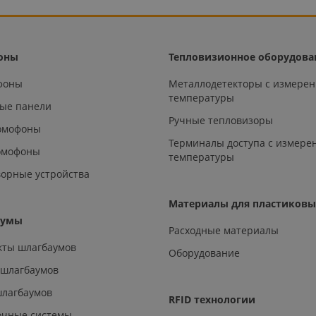
оны
Тепловизионное оборудова
офоны
Металлодетекторы с измере
температуры
ые панели
Ручные тепловизоры
омофоны
Терминалы доступа с измере
омофоны
температуры
орные устройства
Материалы для пластиковы
аумы
Расходные материалы
кты шлагбаумов
Оборудование
 шлагбаумов
шлагбаумов
RFID технологии
очные системы