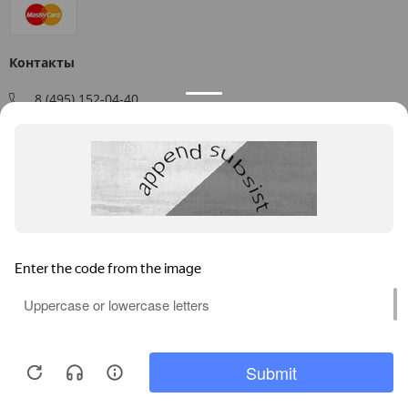
Контакты
8 (495) 152-04-40
Заказать звонок
109544, г. Москва, ул. Большая Андроньевская, д. 17
Схема проезда
Пн-Пт: 9:00 - 18:00
info@us-plast.ru
Публичная оферта
Согласие на обработку персональных данных
Согласие на получение рекламных материалов
Пользовательское соглашение
Продолжая пользоваться