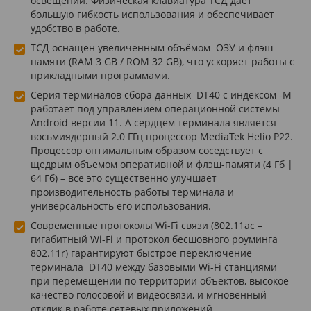
освещении. Физическая клавиатура ТСД дает
большую гибкость использования и обеспечивает
удобство в работе.
ТСД оснащен увеличенным объёмом ОЗУ и флэш
памяти (RAM 3 GB / ROM 32 GB), что ускоряет работы с
прикладными программами.
Серия терминалов сбора данных DT40 с индексом -M
работает под управлением операционной системы
Android версии 11. А сердцем терминала является
восьмиядерный 2.0 ГГц процессор MediaTek Helio P22.
Процессор оптимальным образом соседствует с
щедрым объемом оперативной и флэш-памяти (4 Гб |
64 Гб) – все это существенно улучшает
производительность работы терминала и
универсальность его использования.
Современные протоколы Wi-Fi связи (802.11ac –
гигабитный Wi-Fi и протокол бесшовного роуминга
802.11r) гарантируют быстрое переключение
терминала DT40 между базовыми Wi-Fi станциями
при перемещении по территории объектов, высокое
качество голосовой и видеосвязи, и мгновенный
отклик в работе сетевых приложений.