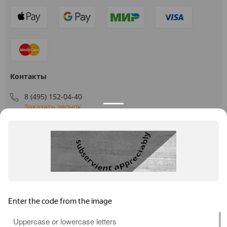
Контакты
8 (495) 152-04-40
Заказать звонок
109544, г. Москва, ул. Большая Андроньевская, д. 17
Схема проезда
Пн-Пт: 9:00 - 18:00
info@us-plast.ru
Публичная оферта