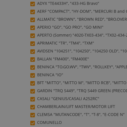
ADYX "TE4433H", "433-HG Bravo"
AERF "COMPACT", "HY-DOM", "MERCURI B and C"
ALLMATIC "BROWN", "BROWN RED", "BRO.OVER", 
APERIO "GO", "GO PRO", "GO MINI"
APERTO (Sommer) "4020-TX03-434", "TX02-434-2
APRIMATIC "TR", "TM4", "TXM"
AVIDSEN "104251", "104250", "104250 OLD", "10
BALLAN "FM400", "FM400E"
BENINCA "TO.GO.WV", "TWV", "ROLLKEY", "APPLE
BENINCA "IO"
BFT "MITTO", "MITTO M", "MITTO RCB", "MITTO A
GARDIN "TRQ S449", "TRQ S449 GREEN (PRECODE
CASALI "GENIUS/CASALI A252RC"
CHAMBERLAIN/LIFT MASTER/MOTOR LIFT
CLEMSA "MUTANCODE", "T", "T-8", "E-CODE N"
COMUNELLO