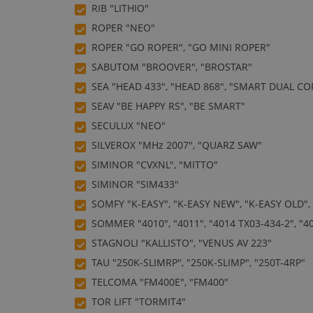
RIB "LITHIO"
ROPER "NEO"
ROPER "GO ROPER", "GO MINI ROPER"
SABUTOM "BROOVER", "BROSTAR"
SEA "HEAD 433", "HEAD 868", "SMART DUAL CO
SEAV "BE HAPPY RS", "BE SMART"
SECULUX "NEO"
SILVEROX "MHz 2007", "QUARZ SAW"
SIMINOR "CVXNL", "MITTO"
SIMINOR "SIM433"
SOMFY "K-EASY", "K-EASY NEW", "K-EASY OLD", "
SOMMER "4010", "4011", "4014 TX03-434-2", "40
STAGNOLI "KALLISTO", "VENUS AV 223"
TAU "250K-SLIMRP", "250K-SLIMP", "250T-4RP"
TELCOMA "FM400E", "FM400"
TOR LIFT "TORMIT4"