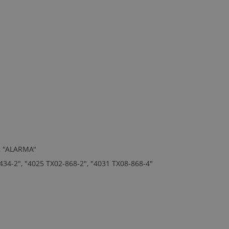
", "ALARMA"
434-2", "4025 TX02-868-2", "4031 TX08-868-4"