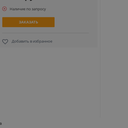
Наличие по запросу
ЗАКАЗАТЬ
Добавить в избранное
YET AIO
универс
дубликат
шла
1 5
ЗА
а