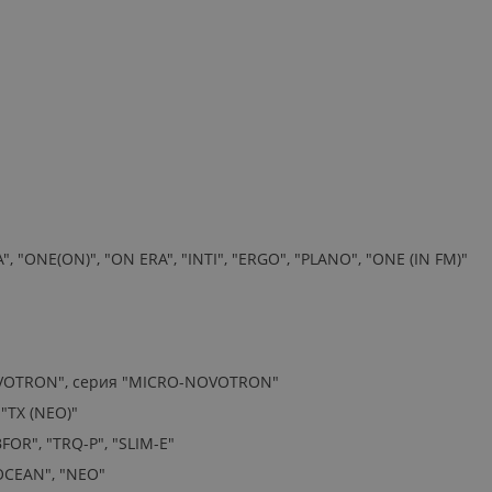
", "ONE(ON)", "ON ERA", "INTI", "ERGO", "PLANO", "ONE (IN FM)"
OVOTRON", серия "MICRO-NOVOTRON"
 "TX (NEO)"
FOR", "TRQ-P", "SLIM-E"
 OCEAN", "NEO"