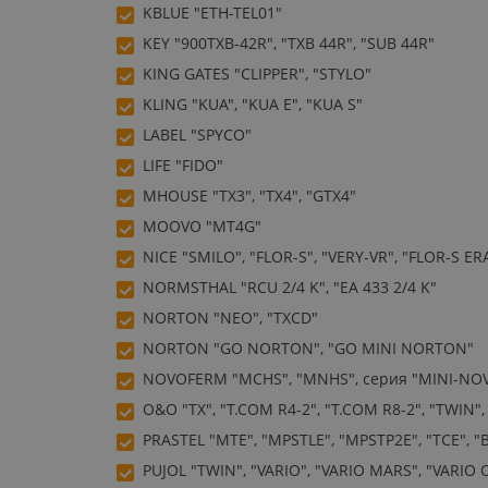
KBLUE "ETH-TEL01"
KEY "900TXB-42R", "TXB 44R", "SUB 44R"
KING GATES "CLIPPER", "STYLO"
KLING "KUA", "KUA E", "KUA S"
LABEL "SPYCO"
LIFE "FIDO"
MHOUSE "TX3", "TX4", "GTX4"
MOOVO "MT4G"
NICE "SMILO", "FLOR-S", "VERY-VR", "FLOR-S ERA
NORMSTHAL "RCU 2/4 K", "EA 433 2/4 K"
NORTON "NEO", "TXCD"
NORTON "GO NORTON", "GO MINI NORTON"
NOVOFERM "MCHS", "MNHS", серия "MINI-N
O&O "TX", "T.COM R4-2", "T.COM R8-2", "TWIN",
PRASTEL "MTE", "MPSTLE", "MPSTP2E", "TCE", "B
PUJOL "TWIN", "VARIO", "VARIO MARS", "VARIO