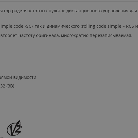
ликатор радиочастотных пультов дистанционного управления для
ple code -SC), так и динамического (rolling code simple – RCS ил
овторяет частоту оригинала, многократно перезаписываемая.
прямой видимости
2 (3В)