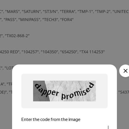
, "MARS", "SATURN", "ST3/N", "TERRA", "TMP-1", "TMP-2", "UNITE
"PASS", "MINIPASS", "TECH3", "FOR4"
", "TX02-868-2"
4250 RED", "104257", "104350", "654250", "TX4 114253"
", "LOTWCV", "CUPIDO", "TO.GO.QV", "HAPPY VA", "TO.GO.VA"
", "TRC", "GHIBLI", "MURALE", "KLEIO"
)", "TXQ A449", "TXQ S449 GREEN", "TRQ S486", "TXQ S486", "S437