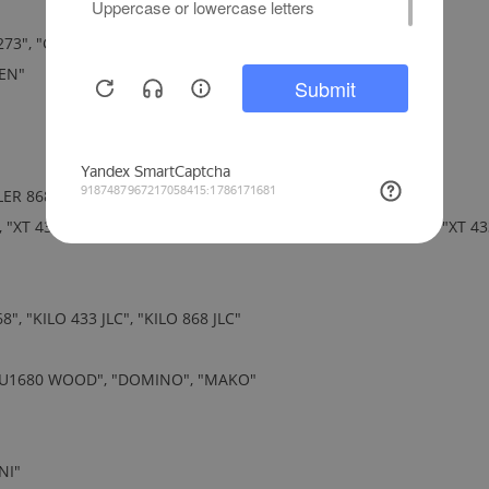
73", "GENIE R-GT2M", "MIO TR", "GT2M", "TRN"
ZEN"
LER 868", "SOL433", "SOL868", "VEGA 433", "VEGA 868"
 "XT 433 SLH", "T 868 SLH", "T 433 SLH", "XT 868 SLH BLACK", "XT 
, "KILO 433 JLC", "KILO 868 JLC"
 "AU1680 WOOD", "DOMINO", "MAKO"
NI"