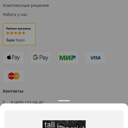
Комплексные решения
Работа у нас
Контакты
8 (495) 152-04-40
Заказать звонок
109544, г. Москва, ул. Большая Андроньевская, д. 17
Схема проезда