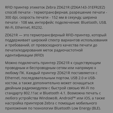
RFID принтер этикеток Zebra ZD621R (ZD6A143-31EFR2EZ)
способ печати - термотрансферная, разрешение печати -
300 dpi, скорость печати - 152 мм в секунду, ширина
печати - 108 мм, интерфейс подключения: Bluetooth, USB,
Wi-Fi, Ethernet, RS232.
ZD621R — это термотрансферный RFID-принтер, который
поддерживает широкий спектр вариантов использования
и требований, от превосходного качества печати до
печати/кодирования меток радиочастотной
идентификации (RFID)
Можно подключить принтер ZD621R к существующим
проводным и беспроводным сетям или напрямую к
любому ПК. Каждый принтер ZD621R поставляется с
Ethernet, последовательным портом, USB 2.0 и USB-
хостом, а также дополнительно может оснащаться
двойным радиомодулем с быстрой связью Wi-Fi по
стандарту 802.11ac и Bluetooth 4.1. Возможна печать с
любого устройства Windows®, Android™ или iOS, а также
настройка принтеров Zebra с помощью мобильного
приложения по технологии Bluetooth Low Energy (BLE).