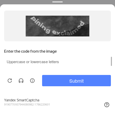
Бренды
Распродажа
Новинки
Помощь покупателю
Оплата
Доставка
Гарантия и возврат
Вопросы и Ответы
Статьи, Обзоры
Карта сайта
Продолжая пользоваться
сайтом, вы соглашаетесь с
Информация о нас
использованием файлов
Принять
cookies.
О компании
Узнать больше
Контакты