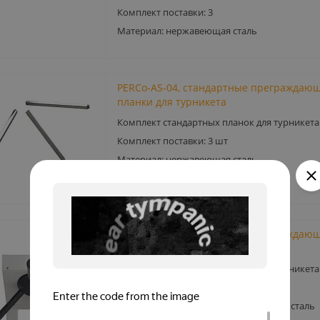
Комплект поставки: 3
Материал: нержавеющая сталь
PERCo-AS-04, стандартные преграждаю
планки для турникета
Комплект стандартных планок для турникета
Комплект поставки: 3 шт
Материал: нержавеющая сталь
PERCo-AS-05, стандартные преграждаю
планки для турникета
Комплект стандартных планок для турникета
Комплект поставки: 3 шт
Материал: окрашенная в черный цвет сталь