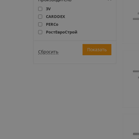
3V
CARDDEX
PERCo
РостЕвроСтрой