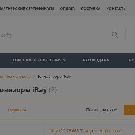
ПАРТНЕРСКИЕ СЕРТИФИКАТЫ
ОПЛАТА
ДОСТАВКА
КОНТАКТЫ
КОМПЛЕКСНЫЕ РЕШЕНИЯ
РАСПРОДАЖА
НО
ы тела человека
Тепловизоры iRay
ловизоры iRay
(2)
Показывать по:
а
Название
24
IRay IRS-FB465-Т, двухспектральная