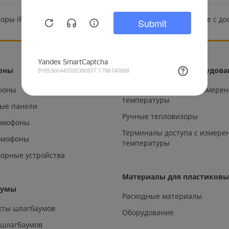
оры iRay и другая продукция доступна для заказа в Москве с до
оны
Тепловизионное оборудова
офоны
Металлодетекторы с измере
температуры
ые панели
Ручные тепловизоры
омофоны
Терминалы доступа с измере
омофоны
температуры
орные устройства
Материалы для пластиковы
аумы
Расходные материалы
кты шлагбаумов
Оборудование
 шлагбаумов