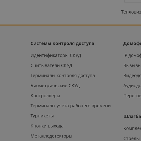
Тепловиз
Системы контроля доступа
Домоф
Идентификаторы СКУД
IP дом
Считыватели СКУД
Вызывн
Терминалы контроля доступа
Видеод
Биометрические СКУД
Аудиод
Контроллеры
Перегов
Терминалы учета рабочего времени
Турникеты
Шлагб
Кнопки выхода
Компле
Металлодетекторы
Стрелы