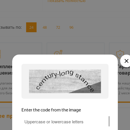
Показать полностью
зывать по:
24
48
72
96
мплексные
Монтажные
Гаран
шения
работы
това
лагаем проекты под
Выполняем монтаж и
На наш
 для любых задач
тех. обслуживание
действу
го бизнеса
оборудования
12 мес
ее просмотренные товары