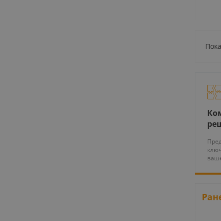
Пока
Ко
ре
Пред
ключ
ваше
Ран