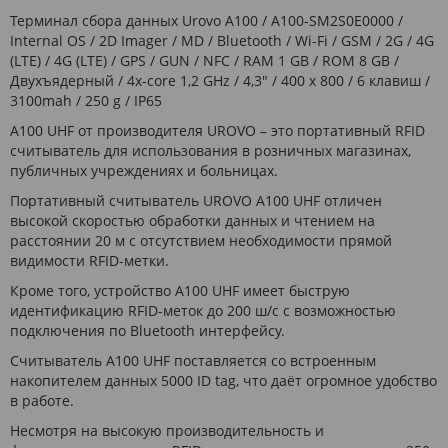
Терминал сбора данных Urovo A100 / A100-SM2S0E0000 /
Internal OS / 2D Imager / MD / Bluetooth / Wi-Fi / GSM / 2G / 4G
(LTE) / 4G (LTE) / GPS / GUN / NFC / RAM 1 GB / ROM 8 GB /
Двухъядерный / 4x-core 1,2 GHz / 4,3" / 400 x 800 / 6 клавиш /
3100mah / 250 g / IP65
A100 UHF от производителя UROVO – это портативный RFID
считыватель для использования в розничных магазинах,
публичных учреждениях и больницах.
Портативный считыватель UROVO A100 UHF отличен
высокой скоростью обработки данных и чтением на
расстоянии 20 м с отсутствием необходимости прямой
видимости RFID-метки.
Кроме того, устройство A100 UHF имеет быструю
идентификацию RFID-меток до 200 ш/с с возможностью
подключения по Bluetooth интерфейсу.
Считыватель A100 UHF поставляется со встроенным
накопителем данных 5000 ID tag, что даёт огромное удобство
в работе.
Несмотря на высокую производительность и