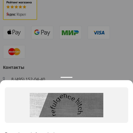
Контакты
8 (495) 152-04-40
Заказать звонок
109544, г. Москва, ул. Большая Андроньевская, д. 17
Схема проезда
Пн-Пт: 9:00 - 18:00
info@us-plast.ru