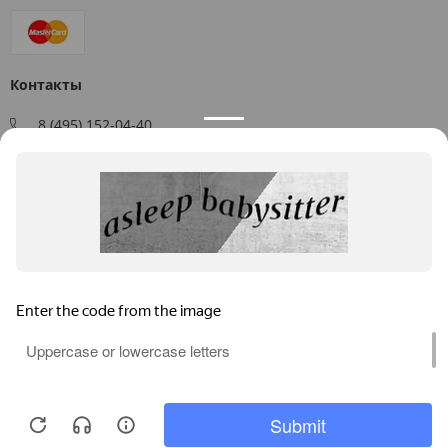
Контакты
8 (495) 152-04-40
Заказать звонок
109544, г. Москва, ул. Большая Андроньевская, д. 17
Схема проезда
Пн-Пт: 9:00 - 18:00
info@us-plast.ru
Публичная оферта
Согласие на обработку персональных данных
Согласие на получение рекламных материалов
Пользовательское соглашение