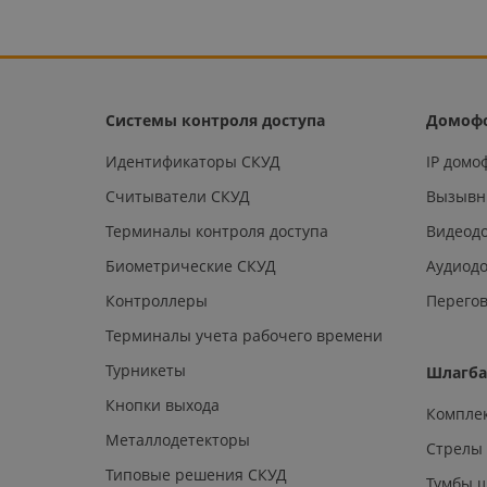
Системы контроля доступа
Домоф
Идентификаторы СКУД
IP дом
Считыватели СКУД
Вызывн
Терминалы контроля доступа
Видеод
Биометрические СКУД
Аудиод
Контроллеры
Перегов
Терминалы учета рабочего времени
Турникеты
Шлагб
Кнопки выхода
Компле
Металлодетекторы
Стрелы
Типовые решения СКУД
Тумбы 