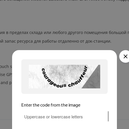
ия в пределах склада или любого другого помещения большой
запас ресурса для работы отдаленно от док-станции.
touch screen
ise GPS
and pistol grip