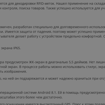
тся для декодировки RFID-меток. Нашел применение на склада
 контроля, поиска товаров. Также успешно используется для у
мичен, разработан специально для долговременного использов
ки. Имеется защита от падения, поэтому может успешно примен
ывателя делает работу с устройством предельно комфортной.
 экрана IP65.
ра предусмотрен ЖК-экран в диагональю 5,5 дюймов. Нет лишни
ной экран. В процессе работы можно использовать стилус, экра
ть изображения.
, на ней он подзаряжается и может надежно храниться при от
операционной системе Android 8.1. Ей в помощь предусмотрен
асштабах этого более чем достаточно.
В его оснащении имеется высокоточный GPS. Плюс к этому подд