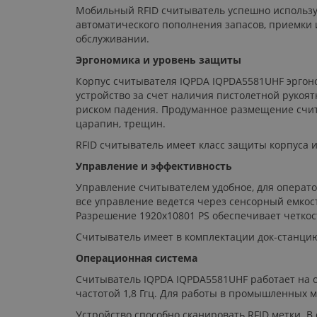
Мобильный RFID считыватель успешно используе
автоматического пополнения запасов, приемки и
обслуживании.
Эргономика и уровень защиты
Корпус считывателя IQPDA IQPDA5581UHF эргоно
устройство за счет наличия пистолетной рукоят
риском падения. Продуманное размещение счит
царапин, трещин.
RFID считыватель имеет класс защиты корпуса и
Управление и эффективность
Управление считывателем удобное, для операто
все управление ведется через сенсорный емкост
Разрешение 1920х10801 PS обеспечивает четкос
Считыватель имеет в комплектации док-станцию
Операционная система
Считыватель IQPDA IQPDA5581UHF работает на 
частотой 1,8 Ггц. Для работы в промышленных м
Устройство способно сканировать RFID метки. 