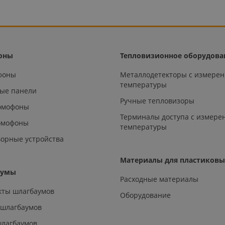
оны
Тепловизионное оборудова
офоны
Металлодетекторы с измере
температуры
ые панели
Ручные тепловизоры
омофоны
Терминалы доступа с измере
омофоны
температуры
орные устройства
Материалы для пластиковы
аумы
Расходные материалы
кты шлагбаумов
Оборудование
 шлагбаумов
шлагбаумов