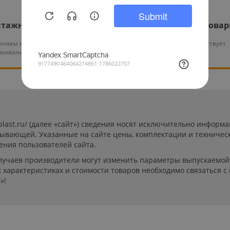
тажные работы
Гарантия на все това
няем монтаж и тех.
На нашу продукцию действует
уживание оборудования
гарантия от 12 месяцев
-plast.ru/ (далее «сайт») сведения носят исключительно инфор
пывающей. Указанные на сайте цены, комплектации и техничес
ения пользователей сайта.
лучаев производители могут изменить параметры выпускаемой 
характеристиках и стоимости товаров необходимо связаться с
»!