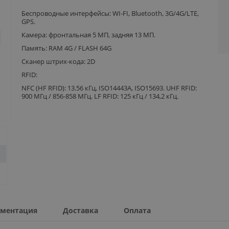
Беспроводные интерфейсы: WI-FI, Bluetooth, 3G/4G/LTE,
GPS.
Камера: фронтальная 5 МП, задняя 13 МП.
Память: RAM 4G / FLASH 64G
Сканер штрих-кода: 2D
RFID:
NFC (HF RFID): 13.56 кГц, ISO14443A, ISO15693. UHF RFID:
900 МГц / 856-858 МГц. LF RFID: 125 кГц / 134,2 кГц.
ментация
Доставка
Оплата