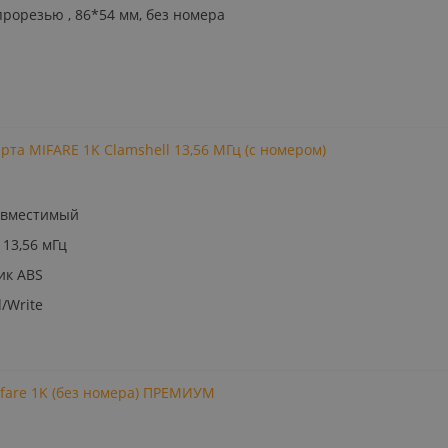
прорезью , 86*54 мм, без номера
рта MIFARE 1K Clamshell 13,56 МГц (с номером)
совместимый
 13,56 мГц
ик ABS
/Write
ifare 1K (без номера) ПРЕМИУМ