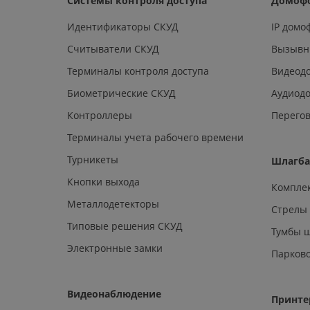
Системы контроля доступа
Домоф
Идентификаторы СКУД
IP дом
Считыватели СКУД
Вызывн
Терминалы контроля доступа
Видеод
Биометрические СКУД
Аудиод
Контроллеры
Перегов
Терминалы учета рабочего времени
Турникеты
Шлагб
Кнопки выхода
Компле
Металлодетекторы
Стрелы
Типовые решения СКУД
Тумбы 
Электронные замки
Парков
Видеонаблюдение
Принте