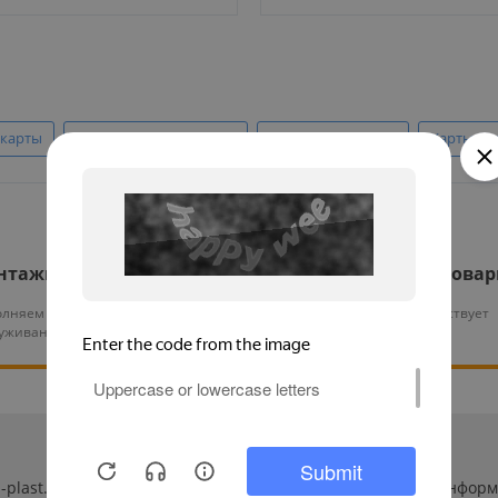
 карты
Идентификаторы СКУД
Карты CLAMSHELL
Карты до
нтажные работы
Гарантия на все това
лняем монтаж и тех.
На нашу продукцию действует
уживание оборудования
гарантия от 12 месяцев
s-plast.ru/ (далее «сайт») сведения носят исключительно инфо