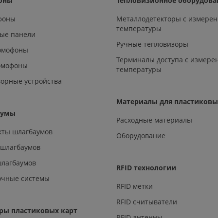
оны
Тепловизионное оборудова
офоны
Металлодетекторы с измере
температуры
ые панели
Ручные тепловизоры
омофоны
Терминалы доступа с измере
омофоны
температуры
орные устройства
Материалы для пластиковы
аумы
Расходные материалы
кты шлагбаумов
Оборудование
 шлагбаумов
шлагбаумов
RFID технологии
очные системы
RFID метки
RFID считыватели
ры пластиковых карт
RFID антенны