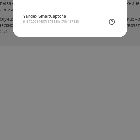
ерпывающей. Указанные на сайте цены, комплектации и техниче
ления пользователей сайта.
 случаев производители могут изменить параметры выпускаемо
еских характеристиках и стоимости товаров необходимо связат
Т»!