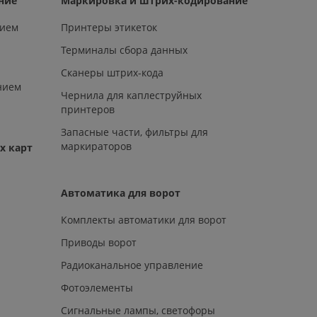
ние
Маркировка и штрих-кодирование
нием
Принтеры этикеток
Терминалы сбора данных
Сканеры штрих-кода
нием
Чернила для каплеструйных
принтеров
Запасные части, фильтры для
маркираторов
х карт
Автоматика для ворот
Комплекты автоматики для ворот
Приводы ворот
Радиоканальное управление
Фотоэлементы
Сигнальные лампы, светофоры