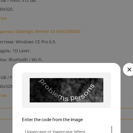
GB / Flash 512 GB.
40x320.
тью
анных Datalogic Memor X3 (944250004)
стема: Windows CE Pro 6.0.
уль: 1D Laser.
ь: Bluetooth / Wi-Fi.
GB / Flash 512 GB.
40x320.
тью
Показать еще