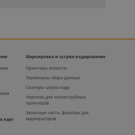
ние
Маркировка и штрих-кодирование
нием
Принтеры этикеток
Терминалы сбора данных
Сканеры штрих-кода
нием
Чернила для каплеструйных
принтеров
Запасные части, фильтры для
маркираторов
х карт