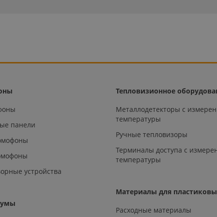
оны
Тепловизионное оборудова
офоны
Металлодетекторы с измере
температуры
ые панели
Ручные тепловизоры
омофоны
Терминалы доступа с измере
омофоны
температуры
орные устройства
Материалы для пластиковы
аумы
Расходные материалы