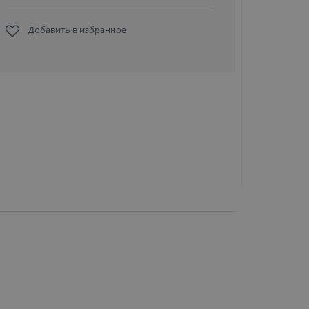
Добавить в избранное
Datalo
94ACC132
питани
Memor
ЗАПРО
ЦЕН