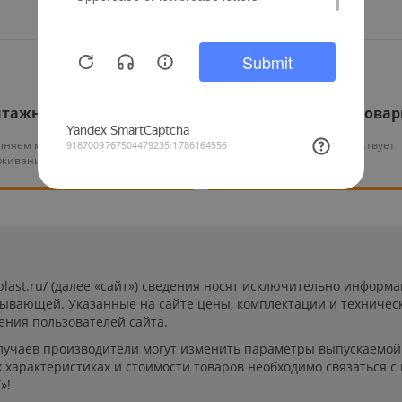
тажные работы
Гарантия на все това
няем монтаж и тех.
На нашу продукцию действует
уживание оборудования
гарантия от 12 месяцев
-plast.ru/ (далее «сайт») сведения носят исключительно инфор
пывающей. Указанные на сайте цены, комплектации и техничес
ения пользователей сайта.
лучаев производители могут изменить параметры выпускаемой 
характеристиках и стоимости товаров необходимо связаться с
»!