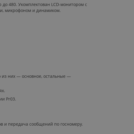
р до 480. Укомплектован LCD-монитором с
ми, микрофоном и динамиком.
о из них — основное, остальные —
ях.
и Pr03.
ов и передача сообщений по госномеру.