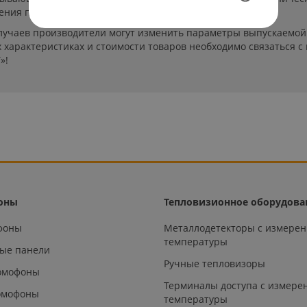
ения пользователей сайта.
лучаев производители могут изменить параметры выпускаемой 
характеристиках и стоимости товаров необходимо связаться с
»!
оны
Тепловизионное оборудова
офоны
Металлодетекторы с измере
температуры
ые панели
Ручные тепловизоры
омофоны
Терминалы доступа с измере
омофоны
температуры