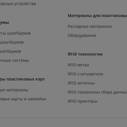
орные устройства
Материалы для пластиковы
аумы
Расходные материалы
кты шлагбаумов
Оборудование
 шлагбаумов
шлагбаумов
RFID технологии
очные системы
RFID метки
RFID считыватели
ры пластиковых карт
RFID антенны
ные материалы
RFID терминалы сбора данны
овые карты и наклейки
RFID принтеры