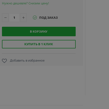
Нужно дешевле? Снизим цену!
ПОД ЗАКАЗ
В КОРЗИНУ
Commax
CDS-MV,
центральн
КУПИТЬ В 1 КЛИК
станция
охраны
Добавить в избранное
12 139.
руб.