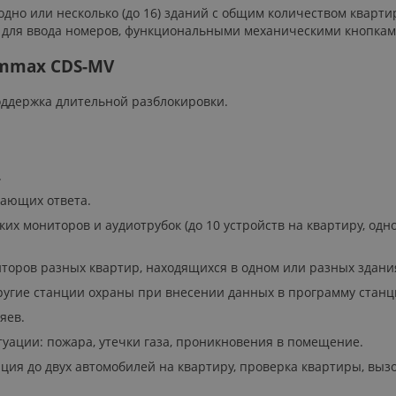
дно или несколько (до 16) зданий с общим количеством кварти
й для ввода номеров, функциональными механическими кнопка
mmax CDS-MV
оддержка длительной разблокировки.
.
.
ающих ответа.
их мониторов и аудиотрубок (до 10 устройств на квартиру, одн
торов разных квартир, находящихся в одном или разных здани
угие станции охраны при внесении данных в программу станци
яев.
туации: пожара, утечки газа, проникновения в помещение.
ция до двух автомобилей на квартиру, проверка квартиры, выз