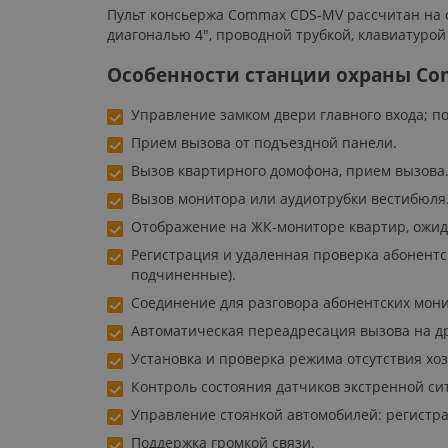
Пульт консьержа Commax CDS-MV рассчитан на о
диагональю 4", проводной трубкой, клавиатуро
Особенности станции охраны Co
Управление замком двери главного входа; п
Прием вызова от подъездной панели.
Вызов квартирного домофона, прием вызова
Вызов монитора или аудиотрубки вестибюля
Отображение на ЖК-мониторе квартир, ожид
Регистрация и удаленная проверка абонентск
подчиненные).
Соединение для разговора абонентских мони
Автоматическая переадресация вызова на др
Установка и проверка режима отсутствия хоз
Контроль состояния датчиков экстренной си
Управление стоянкой автомобилей: регистра
Поддержка громкой связи.