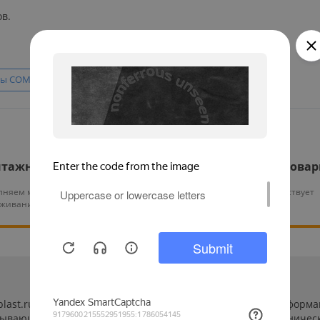
ов.
ны COMMAX
тажные работы
Гарантия на все това
няем монтаж и тех.
На нашу продукцию действует
уживание оборудования
гарантия от 12 месяцев
-plast.ru/ (далее «сайт») сведения носят исключительно инфор
пывающей. Указанные на сайте цены, комплектации и техничес