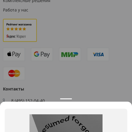
Комплексные решения
Работа у нас
Контакты
8 (495) 152-04-40
Заказать звонок
109544, г. Москва, ул. Большая Андроньевская, д. 17
Схема проезда