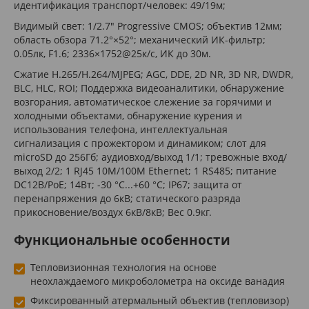
идентификация транспорт/человек: 49/19м;
Видимый свет: 1/2.7" Progressive CMOS; объектив 12мм;
область обзора 71.2°×52°; механический ИК-фильтр;
0.05лк, F1.6; 2336×1752@25к/с, ИК до 30м.
Сжатие H.265/H.264/MJPEG; AGC, DDE, 2D NR, 3D NR, DWDR,
BLC, HLC, ROI; Поддержка видеоаналитики, обнаружение
возгорания, автоматическое слежение за горячими и
холодными объектами, обнаружение курения и
использования телефона, интеллектуальная
сигнализация с прожектором и динамиком; слот для
microSD до 256Гб; аудиовход/выход 1/1; тревожные вход/
выход 2/2; 1 RJ45 10M/100M Ethernet; 1 RS485; питание
DC12В/PoE; 14Вт; -30 °C...+60 °C; IP67; защита от
перенапряжения до 6кВ; статического разряда
прикосновение/воздух 6кВ/8кВ; Вес 0.9кг.
Функциональные особенности
Тепловизионная технология на основе
неохлаждаемого микроболометра на оксиде ванадия
Фиксированный атермальный объектив (тепловизор)