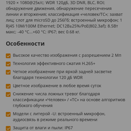
1920 × 1080@25к/с; WDR 120дБ, 3D DNR, BLC, ROI;
обнаружение движения, обнаружение пересечения
линии и вторжения; классификация «человек/ТС»; захват
лиц; слот для microSD до 256Гб; встроенный микрофон; 1
RJ45 10M/100M Ethernet; DC12В±25%/PoE(802.3af); 8.5Вт
макс; -40 °C...+60 °C; IP67; вес 0.68 кг.
Особенности
Высокое качество изображения с разрешением 2 Мп
Технология эффективного сжатия H.265+
Четкое изображение при яркой задней засветке
благодаря технологии 120 дБ WDR
Цветное изображение в любое время суток
Снижение числа ложных тревог благодаря
классификации «Человек» / «ТС» на основе алгоритмов
глубокого обучения
Модели с литерой -U: встроенный микрофон,
аудиосвязь в режиме реального времени
Защита от влаги и пыли: IP67