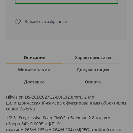
Добавить в избранное
Описание
Характеристики
Модификации
Документация
Доставка
Оплата
Hikvision DS-2CD2027G2-LU(C)(2.8mm), 2 Мп
цилиндрическая IP-камера с фиксированным объективом
серии ColorVu
1/2.8" Progressive Scan CMOS; объектив 2.8 мм; угол
обзора 84°; 0.0005лк@F1.0;
сжатиеH.265/H.265+/H.264/H.264+/MJPEG; тройной поток;