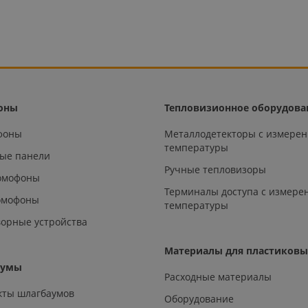
оны
Тепловизионное оборудова
офоны
Металлодетекторы с измере
температуры
ые панели
Ручные тепловизоры
омофоны
Терминалы доступа с измере
омофоны
температуры
орные устройства
Материалы для пластиковы
аумы
Расходные материалы
кты шлагбаумов
Оборудование