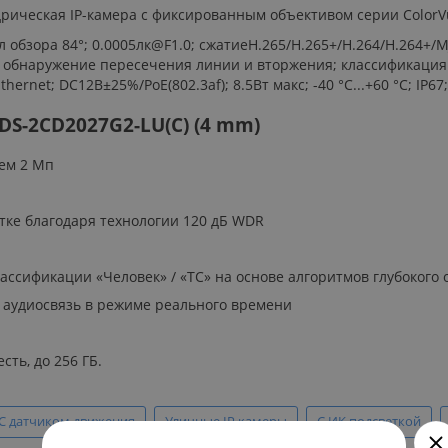
ндрическая IP-камера с фиксированным объективом серии ColorV
ол обзора 84°; 0.0005лк@F1.0; сжатиеH.265/H.265+/H.264/H.264+/
, обнаружение пересечения линии и вторжения; классификация «
net; DC12В±25%/PoE(802.3af); 8.5Вт макс; -40 °C...+60 °C; IP67; 
DS-2CD2027G2-LU(C) (4 mm)
ем 2 Мп
тке благодаря технологии 120 дБ WDR
ассификации «Человек» / «ТС» на основе алгоритмов глубокого
 аудиосвязь в режиме реального времени
сть, до 256 ГБ.
С датчиком движения
Уличные IP камеры
С ИК подсветкой