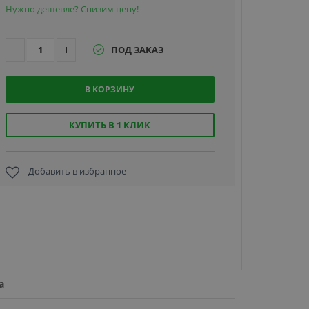
Нужно дешевле? Снизим цену!
ПОД ЗАКАЗ
В КОРЗИНУ
Hikvision
2CD2027G2
(4mm) 
КУПИТЬ В 1 КЛИК
уличн
цилиндрич
IP-кам
Добавить в избранное
19 290 
а