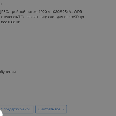
u
MJPEG; тройной поток; 1920 × 1080@25к/с; WDR
человек/ТС»; захват лиц; слот для microSD до
вес 0.68 кг.
 обучения
С поддержкой PoE
Смотреть все