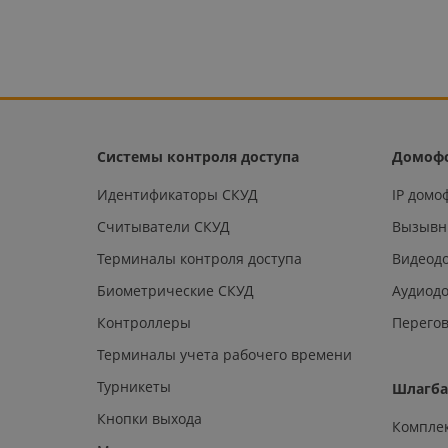
Системы контроля доступа
Домоф
Идентификаторы СКУД
IP дом
Считыватели СКУД
Вызывн
Терминалы контроля доступа
Видеод
Биометрические СКУД
Аудиод
Контроллеры
Перегов
Терминалы учета рабочего времени
Турникеты
Шлагб
Кнопки выхода
Компле