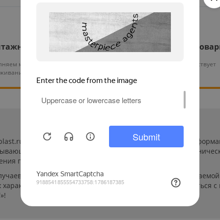
тажные работы
Гарантия на все това
няем монтаж и тех.
На нашу продукцию действует
уживание оборудования
гарантия от 12 месяцев
-plast.ru/ (далее «сайт») сведения носят исключительно инфор
пывающей. Указанные на сайте цены, комплектации и техничес
ения пользователей сайта.
лучаев производители могут изменить параметры выпускаемой 
характеристиках и стоимости товаров необходимо связаться с
»!