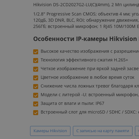
Hikvision DS-2CD2027G2-LU(C)(4mm), 2 Мп цили
1/2.8" Progressive Scan CMOS; объектив 4 мм; уг
120дБ, 3D DNR, BLC, ROI; обнаружение движения
256Гб; встроенный микрофон; 1 RJ45 10M/100M Ether
Особенности IP-камеры Hikvision 
Высокое качество изображения с разрешени
Технология эффективного сжатия H.265+
Четкое изображение при яркой задней засве
Цветное изображение в любое время суток
Снижение числа ложных тревог благодаря кл
Модели с литерой -U: встроенный микрофон,
Защита от влаги и пыли: IP67
Встроенный слот для microSD / SDHC / SDXC: е
Камеры Hikvision
С записью на карту памяти