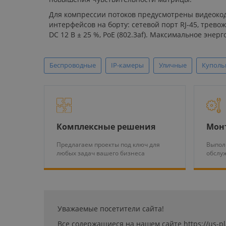
Для компрессии потоков предусмотрены видеокодек
интерфейсов на борту: сетевой порт RJ-45, трево
DC 12 В ± 25 %, PoE (802.3af). Максимальное энер
Беспроводные
IP-камеры
Уличные
Куполь
Комплексные решения
Мон
Предлагаем проекты под ключ для
Выпол
любых задач вашего бизнеса
обслу
Уважаемые посетители сайта!
Все содержащиеся на нашем сайте https://us-p