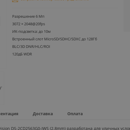
Разрешение 6 Мп
3072 × 2048@20fps
ИК-подсветка: до 10м
Встроенный слот MicroSD/SDHC/SDXC до 128Гб
BLC/3D DNR/HLC/ROI
120дБ WDR
ентация
Доставка
Оплата
vision DS-2CD2563G0-IWS (2.8mm) разработана для уличных усл