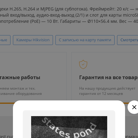
и H.265, H.264 и MJPEG (для субпотока). Фреймрейт: 20 к/с — н
жный вход/выход, аудио-вход-выход (2/1) и слот для карты micr
гопотребление (РоЕ) — 10 Вт. Габариты — Ø110×56.4 мм. Вес — 40
ные
Камеры Hikvision
С записью на карту памяти
Смотреть
тажные работы
Гарантия на все това
няем монтаж и тех.
На нашу продукцию действует
живание оборудования
гарантия от 12 месяцев
last.ru/ (далее «сайт») сведения носят исключительно информ