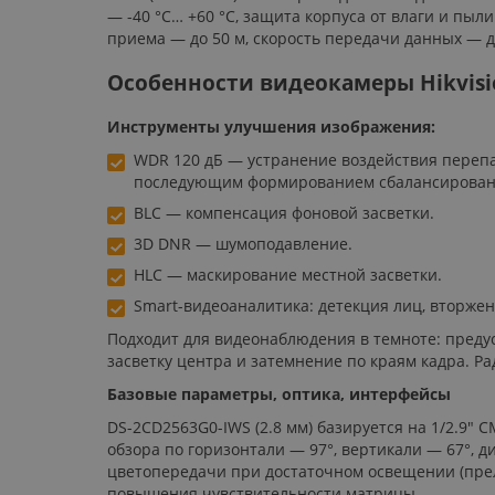
— -40 °C… +60 °C, защита корпуса от влаги и пыли
приема — до 50 м, скорость передачи данных — д
Особенности видеокамеры Hikvisio
Инструменты улучшения изображения:
WDR 120 дБ — устранение воздействия перепа
последующим формированием сбалансированн
BLC — компенсация фоновой засветки.
3D DNR — шумоподавление.
HLC — маскирование местной засветки.
Smart-видеоаналитика: детекция лиц, вторжен
Подходит для видеонаблюдения в темноте: преду
засветку центра и затемнение по краям кадра. Ра
Базовые параметры, оптика, интерфейсы
DS-2CD2563G0-IWS (2.8 мм) базируется на 1/2.9" C
обзора по горизонтали — 97°, вертикали — 67°,
цветопередачи при достаточном освещении (прел
повышения чувствительности матрицы.