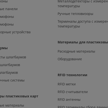
офоны
Металлодетекторы с измере
температуры
ые панели
Ручные тепловизоры
омофоны
Терминалы доступа с измере
омофоны
температуры
орные устройства
Материалы для пластиковы
аумы
Расходные материалы
кты шлагбаумов
Оборудование
 шлагбаумов
шлагбаумов
RFID технологии
очные системы
RFID метки
RFID считыватели
ры пластиковых карт
RFID антенны
ные материалы
RFID терминалы сбора данны