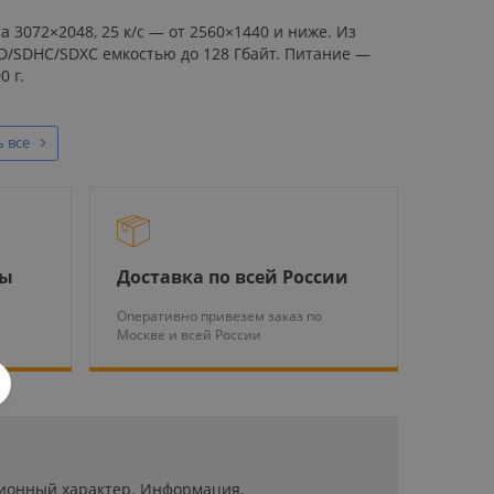
а 3072×2048, 25 к/с — от 2560×1440 и ниже. Из
oSD/SDHC/SDXC емкостью до 128 Гбайт. Питание —
0 г.
 все
ры
Доставка по всей России
Оперативно привезем заказ по
Москве и всей России
ационный характер. Информация,