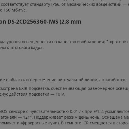
 соответствует стандарту IP66, от механических воздействий — 
о 150 Мбит/с.
n DS-2CD2563G0-IWS (2.8 mm
да уровня освещенности на качество изображения; 2-кратное 
ого итогового кадра.
ие в область и пересечение виртуальной линии, антисаботаж.
смотрена EXIR-подсветка, обеспечивающая равномерное освещ
диус действия подсветки — 10 м.
MOS-сенсоре с чувствительностью 0.01 лк при F/1.2, укомплектов
 диагонали — 121°. Поддерживает режим день/ночь. Оснащена 
омляет инфракрасные лучи). В темноте ICR смещается в сторо