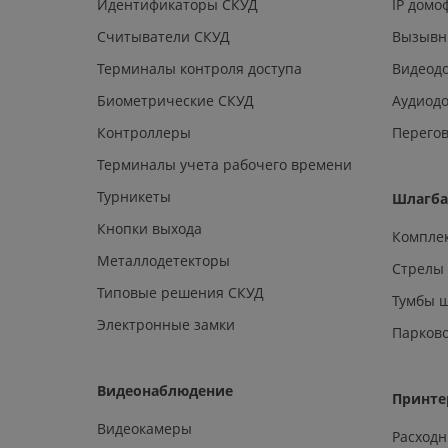
Идентификаторы СКУД
IP дом
Считыватели СКУД
Вызывн
Терминалы контроля доступа
Видеод
Биометрические СКУД
Аудиод
Контроллеры
Перегов
Терминалы учета рабочего времени
Турникеты
Шлагб
Кнопки выхода
Компле
Металлодетекторы
Стрелы
Типовые решения СКУД
Тумбы 
Электронные замки
Парков
Видеонаблюдение
Принте
Видеокамеры
Расход