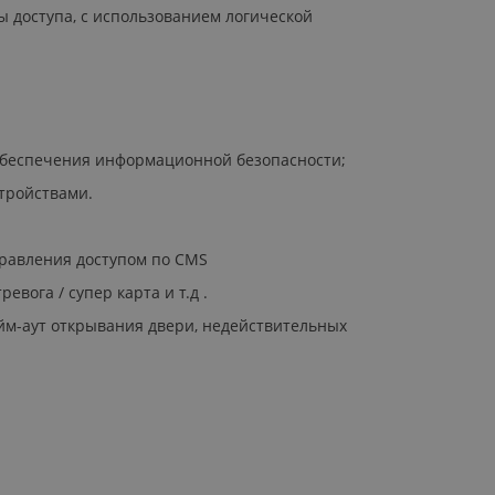
ы доступа, с использованием логической
 обеспечения информационной безопасности;
тройствами.
правления доступом по CMS
вога / супер карта и т.д .
айм-аут открывания двери, недействительных