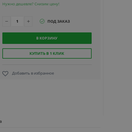
Нужно дешевле? Снизим цену!
ПОД ЗАКАЗ
В КОРЗИНУ
Hikvision
K2804, сет
контрол
КУПИТЬ В 1 КЛИК
СКУД 
металличе
боксе
Добавить в избранное
20 290 р
а