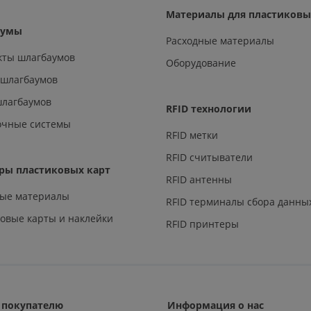
Материалы для пластиковы
аумы
Расходные материалы
кты шлагбаумов
Оборудование
 шлагбаумов
шлагбаумов
RFID технологии
очные системы
RFID метки
RFID считыватели
ры пластиковых карт
RFID антенны
ные материалы
RFID терминалы сбора данны
овые карты и наклейки
RFID принтеры
покупателю
Информация о нас