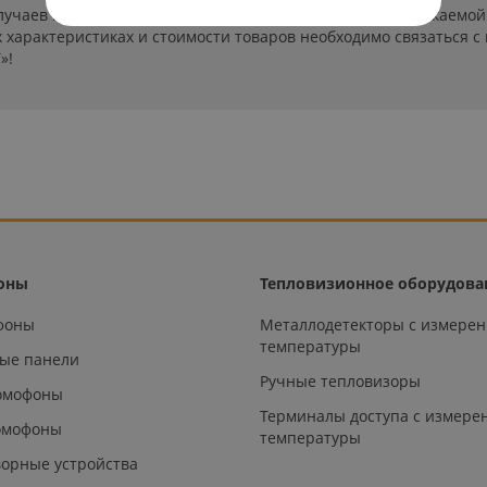
лучаев производители могут изменить параметры выпускаемой 
характеристиках и стоимости товаров необходимо связаться с
»!
оны
Тепловизионное оборудова
офоны
Металлодетекторы с измере
температуры
ые панели
Ручные тепловизоры
омофоны
Терминалы доступа с измере
омофоны
температуры
орные устройства