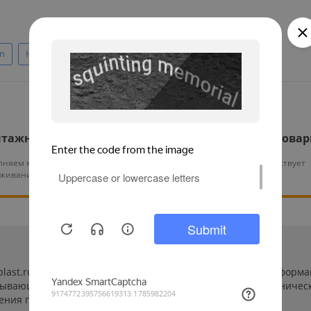
on
На четыре двери
Сетевой СКУД
тажные работы
Гарантия на все това
няем монтаж и тех.
На нашу продукцию действует
уживание оборудования
гарантия от 12 месяцев
-plast.ru/ (далее «сайт») сведения носят исключительно инфор
пывающей. Указанные на сайте цены, комплектации и техничес
ения пользователей сайта.