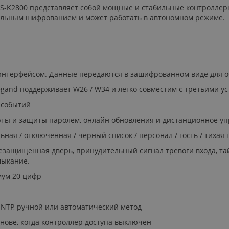
 DS-K2800 представляет собой мощные и стабильные контроллер
иальным шифрованием и может работать в автономном режиме.
м интерфейсом. Данные передаются в зашифрованном виде для
and поддерживает W26 / W34 и легко совместим с третьими ус
 событий
рты и защиты паролем, онлайн обновления и дистанционное у
я / отключенная / черный список / персонал / гость / тихая тре
 незащищенная дверь, принудительный сигнал тревоги входа, т
мыкание.
мум 20 цифр
NTP, ручной или автоматический метод
нове, когда контроллер доступа выключен