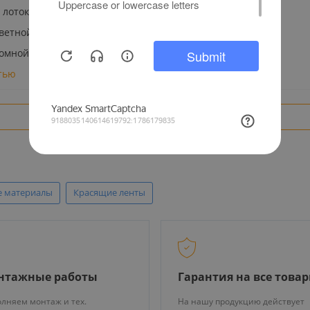
 лоток): 100 карт
ветной: 210 шт/час
омной: 850 шт/час
тью
Показать еще
е материалы
Красящие ленты
нтажные работы
Гарантия на все това
лняем монтаж и тех.
На нашу продукцию действует