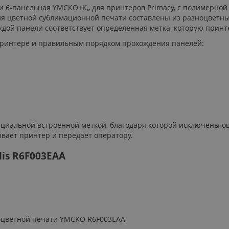
ти 6-панельная YMCKO+K,, для принтеров Primacy, с полимер
для цветной сублимационной печати составлены из разноцветн
ждой панели соответствует определенная метка, которую принт
 принтере и правильным порядком прохождения панелей:
иальной встроенной меткой, благодаря которой исключены ош
вает принтер и передает оператору.
is R6F003EAA
оцветной печати YMCKO R6F003EAA