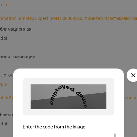
тью
amination Simplex Expert (PM1H0000RSL0) принтер пластиковых к
ублимационная
 dpi
онней ламинации
 лоток): 100 карт
тью
uplex Expert (PM1H0000RD) принтер пластиковых карт двусторон
й
ублимационная
 dpi