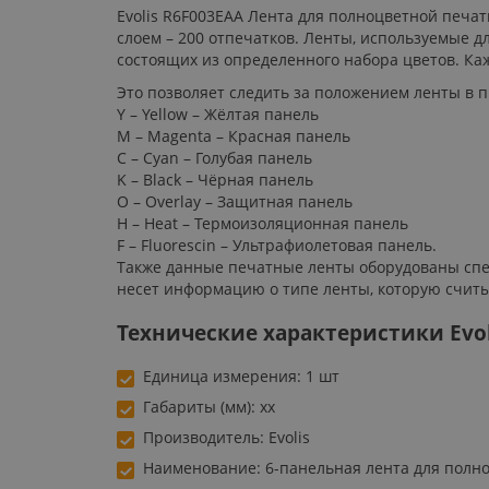
Evolis R6F003EAA Лента для полноцветной печа
слоем – 200 отпечатков. Ленты, используемые 
состоящих из определенного набора цветов. Ка
Это позволяет следить за положением ленты в
Y – Yellow – Жёлтая панель
M – Magenta – Красная панель
C – Cyan – Голубая панель
K – Black – Чёрная панель
O – Overlay – Защитная панель
H – Heat – Термоизоляционная панель
F – Fluorescin – Ультрафиолетовая панель.
Также данные печатные ленты оборудованы спец
несет информацию о типе ленты, которую считы
Технические характеристики Evol
Единица измерения: 1 шт
Габариты (мм): xx
Производитель: Evolis
Наименование: 6-панельная лента для полн