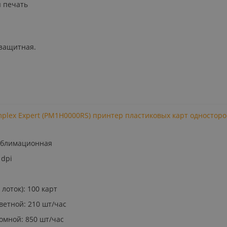
я печать
 защитная.
implex Expert (PM1H0000RS) принтер пластиковых карт одностор
й
ублимационная
 dpi
 лоток): 100 карт
ветной: 210 шт/час
омной: 850 шт/час