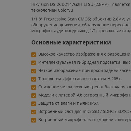
Hikvision DS-2CD2147G2H-LI SU (2.8мм) - являе
технологией ColorVu
1/1.8" Progressive Scan CMOS; объектив 2.8мм; уг
обнаружение движения, обнаружение пересечени
микрофон; аудиовход/выход 1/1; тревожные вход/выход
Основные характеристики
Высокое качество изображения с разрешени
Интеллектуальная гибридная подсветка: выс
Четкое изображение при яркой задней засве
Технология эффективного сжатия H.265+.
Снижение числа ложных тревог благодаря кла
Модели с литерой -U: встроенный микрофон,
Защита от влаги и пыли: IP67.
Встроенный слот для microSD / SDHC / SDXC: е
Встроенный микрофон: есть (модели с литеро