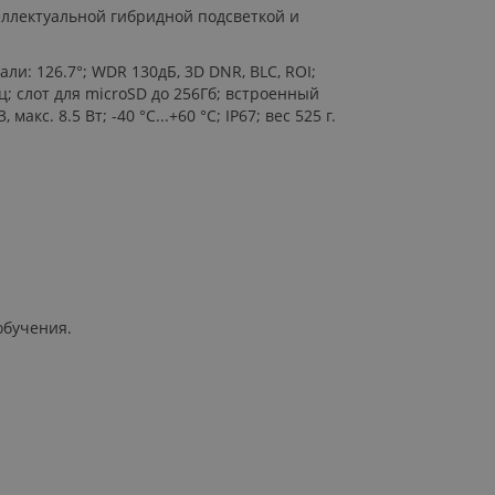
теллектуальной гибридной подсветкой и
али: 126.7°; WDR 130дБ, 3D DNR, BLC, ROI;
; слот для microSD до 256Гб; встроенный
акс. 8.5 Вт; -40 °C...+60 °C; IP67; вес 525 г.
обучения.