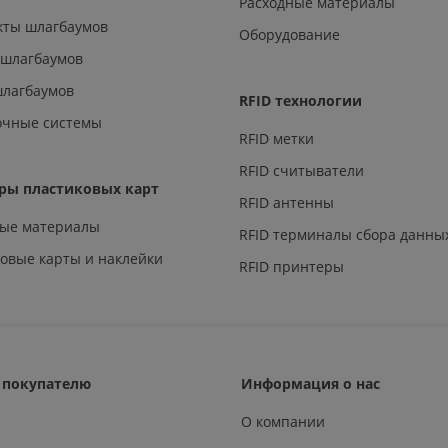
Расходные материалы
кты шлагбаумов
Оборудование
 шлагбаумов
шлагбаумов
RFID технологии
очные системы
RFID метки
RFID считыватели
ры пластиковых карт
RFID антенны
ные материалы
RFID терминалы сбора данны
овые карты и наклейки
RFID принтеры
покупателю
Информация о нас
О компании