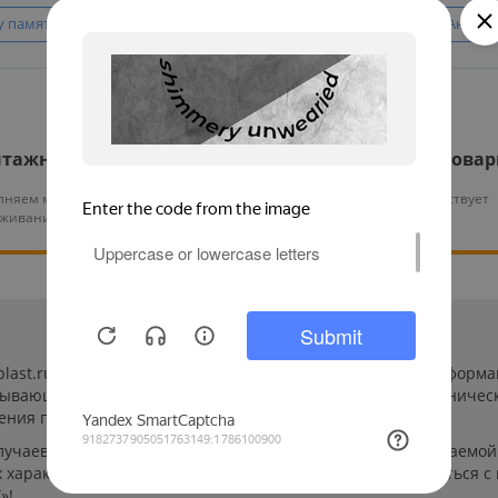
у памяти
С датчиком движения
Уличные IP камеры
Антива
тажные работы
Гарантия на все това
няем монтаж и тех.
На нашу продукцию действует
уживание оборудования
гарантия от 12 месяцев
-plast.ru/ (далее «сайт») сведения носят исключительно инфор
пывающей. Указанные на сайте цены, комплектации и техничес
ения пользователей сайта.
лучаев производители могут изменить параметры выпускаемой 
характеристиках и стоимости товаров необходимо связаться с
»!