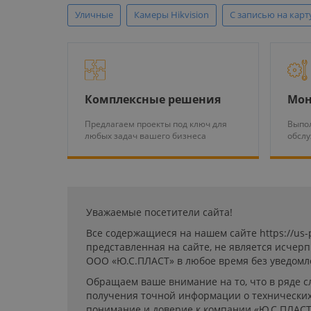
Уличные
Камеры Hikvision
С записью на карт
Комплексные решения
Мон
Предлагаем проекты под ключ для
Выпол
любых задач вашего бизнеса
обсл
Уважаемые посетители сайта!
Все содержащиеся на нашем сайте https://us
представленная на сайте, не является исчер
ООО «Ю.С.ПЛАСТ» в любое время без уведомл
Обращаем ваше внимание на то, что в ряде с
получения точной информации о технических 
понимание и доверие к компании «Ю.С.ПЛАСТ