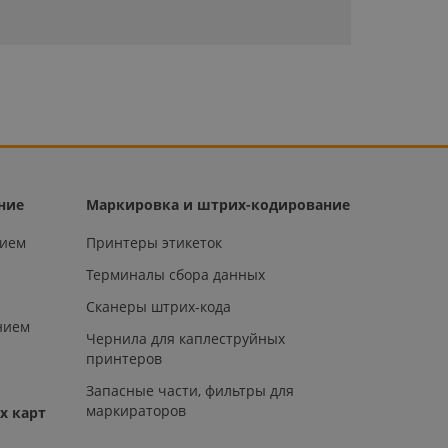
ние
Маркировка и штрих-кодирование
нием
Принтеры этикеток
Терминалы сбора данных
Сканеры штрих-кода
нием
Чернила для каплеструйных
принтеров
Запасные части, фильтры для
маркираторов
х карт