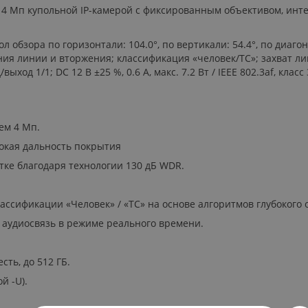
тся 4 Мп купольной IP-камерой c фиксированным объективом, ин
ол обзора по горизонтали: 104.0°, по вертикали: 54.4°, по диагон
я линии и вторжения; классификация «человек/ТС»; захват лиц
 1/1; DC 12 В ±25 %, 0.6 А, макс. 7.2 Вт / IEEE 802.3af, класс 3, м
ем 4 Мп.
окая дальность покрытия
тке благодаря технологии 130 дБ WDR.
ссификации «Человек» / «ТС» на основе алгоритмов глубокого 
 аудиосвязь в режиме реального времени.
сть, до 512 ГБ.
й -U).