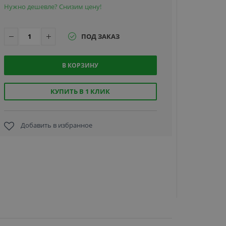
Нужно дешевле? Снизим цену!
ПОД ЗАКАЗ
В КОРЗИНУ
Hikvision 
2CD2147G2
LISU(2.8m
КУПИТЬ В 1 КЛИК
4Мп
купольна
IP-камер
Добавить в избранное
22 090
руб.