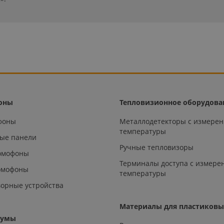
оны
Тепловизионное оборудова
офоны
Металлодетекторы с измере
температуры
ые панели
Ручные тепловизоры
омофоны
Терминалы доступа с измере
омофоны
температуры
орные устройства
Материалы для пластиковы
аумы