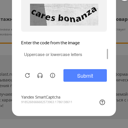
тажные работы
Гарантия на все това
няем монтаж и тех.
На нашу продукцию действует
уживание оборудования
гарантия от 12 месяцев
-plast.ru/ (далее «сайт») сведения носят исключительно инфор
пывающей. Указанные на сайте цены, комплектации и техничес
ения пользователей сайта.
лучаев производители могут изменить параметры выпускаемой 
характеристиках и стоимости товаров необходимо связаться с
»!