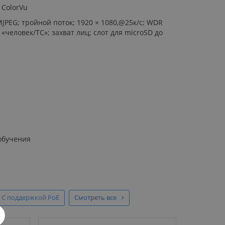
 ColorVu
/MJPEG; тройной поток; 1920 × 1080,@25к/с; WDR
человек/ТС»; захват лиц; слот для microSD до
 обучения
С поддержкой PoE
Смотреть все