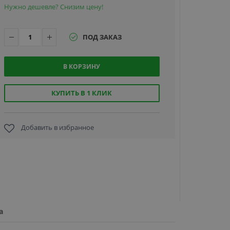
Нужно дешевле? Снизим цену!
ПОД ЗАКАЗ
В КОРЗИНУ
Hikvision
2CD2T27G2
(4mm) 
КУПИТЬ В 1 КЛИК
уличн
цилиндрич
IP-кам
Добавить в избранное
22 690 
а