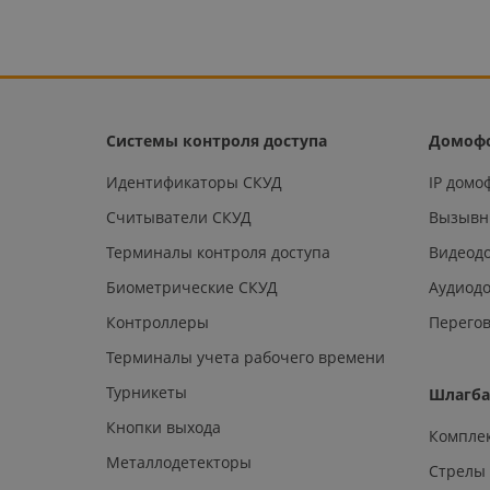
Системы контроля доступа
Домоф
Идентификаторы СКУД
IP дом
Считыватели СКУД
Вызывн
Терминалы контроля доступа
Видеод
Биометрические СКУД
Аудиод
Контроллеры
Перегов
Терминалы учета рабочего времени
Турникеты
Шлагб
Кнопки выхода
Компле
Металлодетекторы
Стрелы