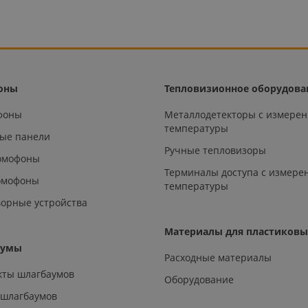
оны
Тепловизионное оборудова
офоны
Металлодетекторы с измере
температуры
ые панели
Ручные тепловизоры
омофоны
Терминалы доступа с измере
омофоны
температуры
орные устройства
Материалы для пластиковы
аумы
Расходные материалы
кты шлагбаумов
Оборудование
 шлагбаумов