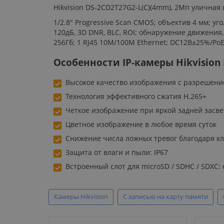
Hikvision DS-2CD2T27G2-L(C)(4mm), 2Мп улична
1/2.8" Progressive Scan CMOS; объектив 4 мм; уг
120дБ, 3D DNR, BLC, ROI; обнаружение движения
256Гб; 1 RJ45 10M/100M Ethernet; DC12В±25%/PoE(802
Особенности IP-камеры Hikvision 
Высокое качество изображения с разрешени
Технология эффективного сжатия H.265+
Четкое изображение при яркой задней засве
Цветное изображение в любое время суток
Снижение числа ложных тревог благодаря кл
Защита от влаги и пыли: IP67
Встроенный слот для microSD / SDHC / SDXC: е
Камеры Hikvision
С записью на карту памяти