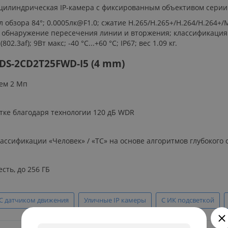
я цилиндрическая IP-камера с фиксированным объективом серии
ол обзора 84°; 0.0005лк@F1.0; сжатие H.265/H.265+/H.264/H.264+
, обнаружение пересечения линии и вторжения; классификация «
.3af); 9Вт макс; -40 °C...+60 °C; IP67; вес 1.09 кг.
DS-2CD2T25FWD-I5 (4 mm)
ем 2 Мп
тке благодаря технологии 120 дБ WDR
ассификации «Человек» / «ТС» на основе алгоритмов глубокого
сть, до 256 ГБ
С датчиком движения
Уличные IP камеры
С ИК подсветкой