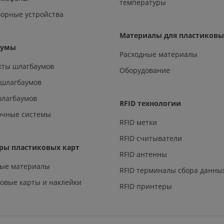
температуры
орные устройства
Материалы для пластиковы
аумы
Расходные материалы
кты шлагбаумов
Оборудование
 шлагбаумов
шлагбаумов
RFID технологии
очные системы
RFID метки
RFID считыватели
ры пластиковых карт
RFID антенны
ные материалы
RFID терминалы сбора данны
овые карты и наклейки
RFID принтеры