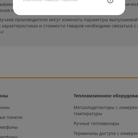
пывающей. Указанные на сайте цены, комплектации и техничес
ения пользователей сайта.
лучаев производители могут изменить параметры выпускаемой 
характеристиках и стоимости товаров необходимо связаться с
»!
оны
Тепловизионное оборудова
офоны
Металлодетекторы с измере
температуры
ые панели
Ручные тепловизоры
омофоны
Терминалы доступа с измере
омофоны