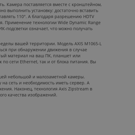
ть. Камера поставляется вместе с кронштейном,
чно выполнить установку: достаточно вставить
ставлять 110°. А благодаря разрешению HDTV
ия. Применение технологии Wide Dynamic Range
ИК-подсветки означает, что можно получать
ределы вашей территории. Модель AXIS M1065-L
ться при обнаружении движения в случае
ятый материал на ваш ПК, планшет или
по сети Ethernet, так и от блока питания. Вы
ашей небольшой и малозаметной камеры.
 на сеть и необходимость иметь сервер. А
ния. Наконец, технология Axis Zipstream в
ого качества изображений.