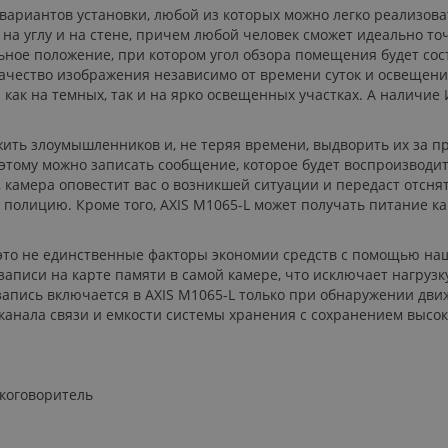
вариантов установки, любой из которых можно легко реализова
 на углу и на стене, причем любой человек сможет идеально то
льное положение, при котором угол обзора помещения будет со
качество изображения независимо от времени суток и освещен
как на темных, так и на ярко освещенных участках. А наличие 
ить злоумышленников и, не теряя времени, выдворить их за п
этому можно записать сообщение, которое будет воспроизводи
, камера оповестит вас о возникшей ситуации и передаст отсн
полицию. Кроме того, AXIS M1065-L может получать питание как 
 это не единственные факторы экономии средств с помощью н
писи на карте памяти в самой камере, что исключает нагрузку
апись включается в AXIS M1065-L только при обнаружении движе
канала связи и емкости системы хранения с сохранением высок
коговоритель