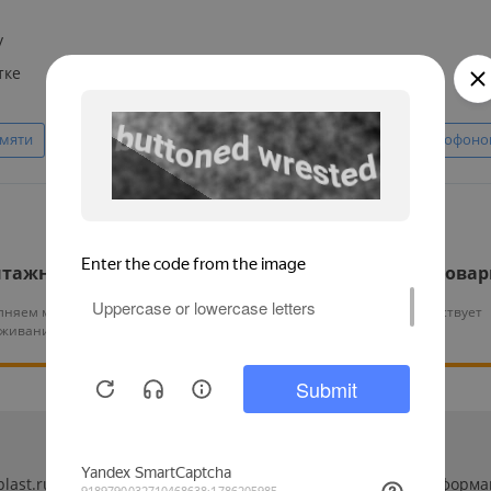
у
тке
амяти
С датчиком движения
С ИК подсветкой
С микрофон
тажные работы
Гарантия на все това
няем монтаж и тех.
На нашу продукцию действует
уживание оборудования
гарантия от 12 месяцев
-plast.ru/ (далее «сайт») сведения носят исключительно инфор