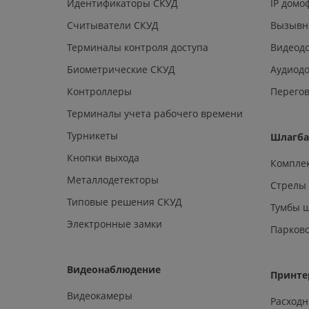
Идентификаторы СКУД
IP дом
Считыватели СКУД
Вызывн
Терминалы контроля доступа
Видеод
Биометрические СКУД
Аудиод
Контроллеры
Перегов
Терминалы учета рабочего времени
Турникеты
Шлагб
Кнопки выхода
Компле
Металлодетекторы
Стрелы
Типовые решения СКУД
Тумбы 
Электронные замки
Парков
Видеонаблюдение
Принте
Видеокамеры
Расход