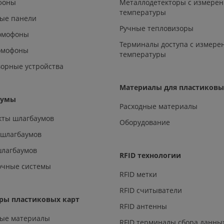
офоны
Металлодетекторы с измере
температуры
ые панели
Ручные тепловизоры
омофоны
Терминалы доступа с измере
омофоны
температуры
орные устройства
Материалы для пластиковы
аумы
Расходные материалы
кты шлагбаумов
Оборудование
 шлагбаумов
шлагбаумов
RFID технологии
очные системы
RFID метки
RFID считыватели
ры пластиковых карт
RFID антенны
ные материалы
RFID терминалы сбора данны