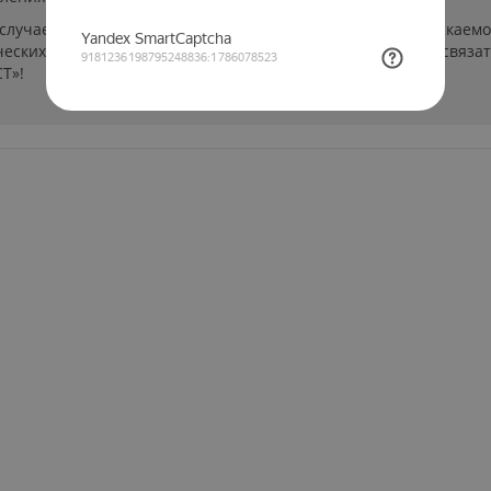
 случаев производители могут изменить параметры выпускаемо
еских характеристиках и стоимости товаров необходимо связат
Т»!