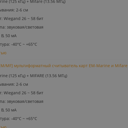
ne (125 кГц) + Mifare (13.56 МГц)
ывания: 2-6 см
: Wiegand 26 ~ 58 бит
па: звуковая/световая
 В, 50 мA
ура: -40°C ~ +65°C
тью
EM/MF] мультиформатный считыватель карт EM-Marine и Mifare
ine (125 кГц) + MIFARE (13.56 МГц)
ывания: 2-6 см
: Wiegand 26 ~ 58 бит
па: звуковая/световая
 В, 50 мA
ура: -40°C ~ +65°C
тью