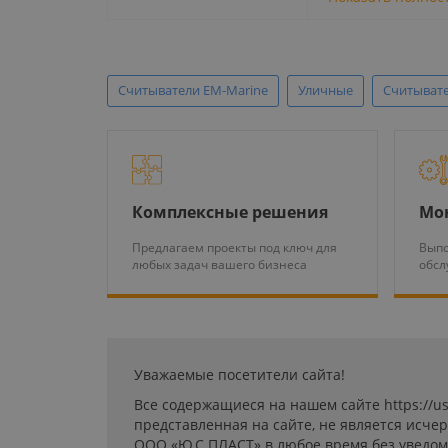
Считыватели EM-Marine
Уличные
Считывате
Комплексные решения
Мо
Предлагаем проекты под ключ для
Выпо
любых задач вашего бизнеса
обсл
Уважаемые посетители сайта!
Все содержащиеся на нашем сайте https://u
представленная на сайте, не является исч
ООО «Ю.С.ПЛАСТ» в любое время без уведом