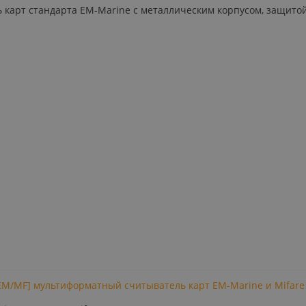
ь карт стандарта EM-Marine с металлическим корпусом, защито
EM/MF] мультиформатный считыватель карт EM-Marine и Mifare