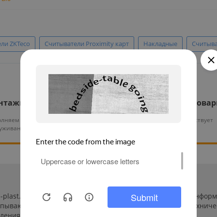
ли ZKTeco
Считыватели Proximity карт
Накладные
Считыва
нтажные работы
Гарантия на все това
лняем монтаж и тех.
На нашу продукцию действует
уживание оборудования
гарантия от 12 месяцев
s-plast.ru/ (далее «сайт») сведения носят исключительно инфо
ерпывающей. Указанные на сайте цены, комплектации и техниче
ления пользователей сайта.