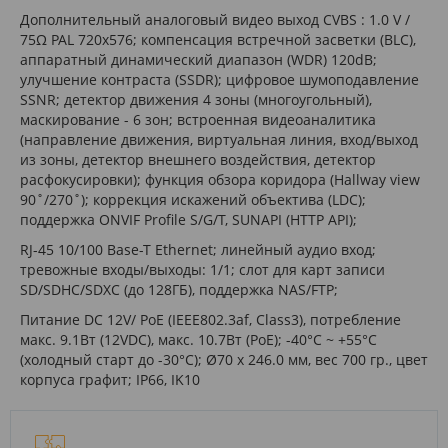
Дополнительный аналоговый видео выход CVBS : 1.0 V /
75Ω PAL 720х576; компенсация встречной засветки (BLC),
аппаратный динамический диапазон (WDR) 120dB;
улучшение контраста (SSDR); цифровое шумоподавление
SSNR; детектор движения 4 зоны (многоугольный),
маскирование - 6 зон; встроенная видеоаналитика
(направление движения, виртуальная линия, вход/выход
из зоны, детектор внешнего воздействия, детектор
расфокусировки); функция обзора коридора (Hallway view
90˚/270˚); коррекция искажений объектива (LDC);
поддержка ONVIF Profile S/G/T, SUNAPI (HTTP API);
RJ-45 10/100 Base-T Ethernet; линейный аудио вход;
тревожные входы/выходы: 1/1; слот для карт записи
SD/SDHC/SDXC (до 128ГБ), поддержка NAS/FTP;
Питание DC 12V/ PoE (IEEE802.3af, Class3), потребление
макс. 9.1Вт (12VDC), макс. 10.7Вт (PoE); -40°C ~ +55°C
(холодный старт до -30°C); Ø70 x 246.0 мм, вес 700 гр., цвет
корпуса графит; IP66, IK10