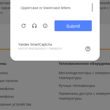
лучаев производители могут изменить параметры выпускаемой 
характеристиках и стоимости товаров необходимо связаться с
»!
оны
Тепловизионное оборудова
офоны
Металлодетекторы с измере
температуры
ые панели
Ручные тепловизоры
омофоны
Терминалы доступа с измере
омофоны
температуры
орные устройства