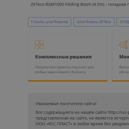
ZKTeco BGM1000 Folding Boom (4.5m) - складная
Стрелы шлагбаумов
Шлагбаумы ZKTeco
СКУД
Комплексные решения
Мон
Предлагаем проекты под ключ для
Выпол
любых задач вашего бизнеса
обсл
Уважаемые посетители сайта!
Все содержащиеся на нашем сайте https://us
представленная на сайте, не является исчер
ООО «Ю.С.ПЛАСТ» в любое время без уведомл