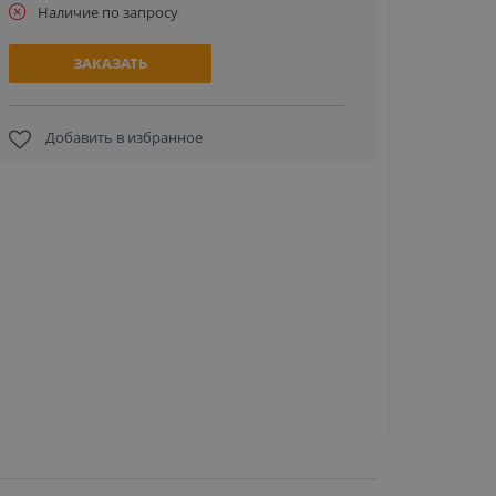
Наличие по запросу
ЗАКАЗАТЬ
Добавить в избранное
ZKTeco/T
Folding
складна
шлагбау
25 
ЗА