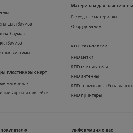
Материалы для пластиковы
аумы
Расходные материалы
кты шлагбаумов
Оборудование
 шлагбаумов
шлагбаумов
RFID технологии
очные системы
RFID метки
RFID считыватели
ры пластиковых карт
RFID антенны
ные материалы
RFID терминалы сбора данны
овые карты и наклейки
RFID принтеры
покупателю
Информация о нас