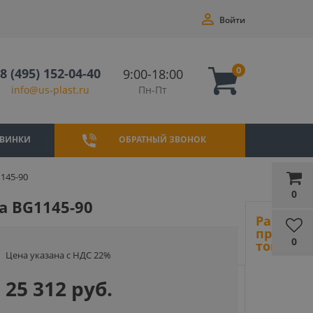
Войти
0
8 (495) 152-04-40
9:00-18:00
Пн-Пт
info@us-plast.ru
ВИНКИ
ОБРАТНЫЙ ЗВОНОК
145-90
0
а BG1145-90
Ранее
просмот
0
товары
Цена указана с НДС 22%
25 312 руб.