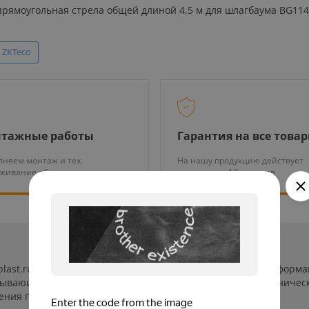
 прямоугольная стрела общей длиной 4.5 м для шлагбаума BG114
 ZKTeco
тажные работы
Гарантия на все това
няем монтаж и тех.
На нашу продукцию действует
уживание оборудования
гарантия от 12 месяцев
-plast.ru/ (далее «сайт») сведения носят исключительно инфор
пывающей. Указанные на сайте цены, комплектации и техничес
ения пользователей сайта.