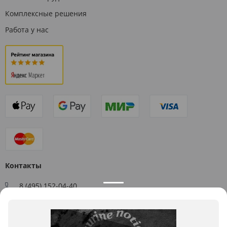
Комплексные решения
Работа у нас
Контакты
8 (495) 152-04-40
Заказать звонок
109544, г. Москва, ул. Большая Андроньевская, д. 17
Схема проезда